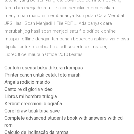
tutorial yang berseri yang kita download dari internet, yang
tentu bila menjadi satu file akan semakin memudahkan
menyimpan maupun membacanya. Kumpulan Cara Merubah
JPG Hasil Scan Menjadi 1 File PDF ... Ada banyak cara
merubah jpg hasil scan menjadi satu file pdf baik online
maupun offline dengan tambahan beberapa aplikasi yang bisa
dipakai untuk membuat file pdf seperti foxit reader,
LibreOffice maupun Office 2010 keatas.
Contoh resensi buku di koran kompas
Printer canon untuk cetak foto murah
Angela rodicio marido
Canto re di gloria video
Libros mi hombre trilogia
Kerbrat orecchioni biografia
Corel draw tidak bisa save
Complete advanced students book with answers with cd-
rom
Calculo de inclinação da rampa