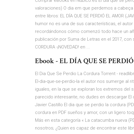
Comprar eBooks en Nubico.es El día que se perdi
valoraciones) O dia em que perdemos a cabeça (
entre libros: EL DÍA QUE SE PERDIÓ EL AMOR (JAVI
humor no es una de sus características, el auto
recordándonos cómo comenzó todo hace un año
publicación por Suma de Letras en el 2017, con
CORDURA -¡NOVEDAD! en ...
Ebook - EL DÍA QUE SE PERDIÓ 
El Dia Que Se Perdio La Cordura Torrent - readli
El-dia-que-se-perdio-la el autor nos sumerge al ri
iguales, en la que se exploran los extremos del s
parecido interesante, no dudes en descargar El dí
Javier Castillo El dia que se perdio la cordura (PD
cordura en PDF sueños y amor, con un ligero toqu
Más en esta categoría « La catacumba nueva (PD
nosotros; ¿Quien es capaz de encontrar este libro