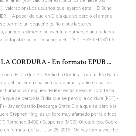
ó el amor (467 valoraciones) La chica de nieve (65
1 valoración) Los usuarios que leyeron este … El Búho
ER ... A pesar de que en El día que se perdió el amor el
r se permite un pequeño guiño a sus lectores,
, aunque realmente su aventura comenzó antes de su
 su autopublicación: Descargar EL DÍA QUE SE PERDIÓ LA
LA CORDURA - En formato EPUB ...
bre.com El Dia Que Se Perdio La Cordura Torrent. File Name:
tmo del thriller en una historia de amor y odio en partes
er humano Si despues de leer estas líneas el libro te ha
a que se perdió la El dia que se perdio la cordura (PDF) -
F) - Javier Castillo Descarga Gratis El dia que se perdio la
e a Stephen King, es un libro muy afamado por la critica.
F) Romance (MOBI) Suspenso (MOBI) Otros; Inicio; Sobre
 en formato pdf o ... Jun 25, 2016 · No hay forma shur, he