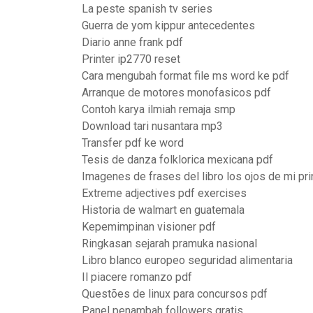
La peste spanish tv series
Guerra de yom kippur antecedentes
Diario anne frank pdf
Printer ip2770 reset
Cara mengubah format file ms word ke pdf
Arranque de motores monofasicos pdf
Contoh karya ilmiah remaja smp
Download tari nusantara mp3
Transfer pdf ke word
Tesis de danza folklorica mexicana pdf
Imagenes de frases del libro los ojos de mi pr
Extreme adjectives pdf exercises
Historia de walmart en guatemala
Kepemimpinan visioner pdf
Ringkasan sejarah pramuka nasional
Libro blanco europeo seguridad alimentaria
Il piacere romanzo pdf
Questões de linux para concursos pdf
Panel penambah followers gratis