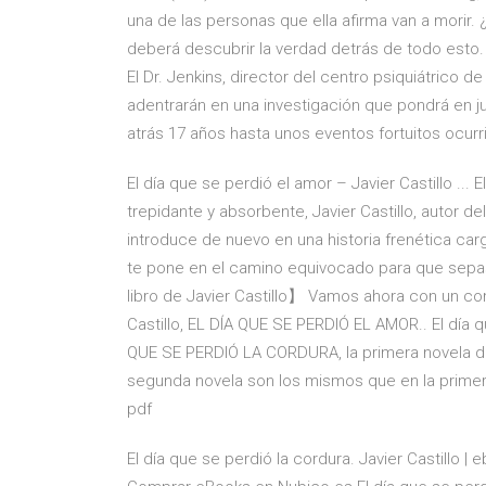
una de las personas que ella afirma van a morir. 
deberá descubrir la verdad detrás de todo esto. E
El Dr. Jenkins, director del centro psiquiátrico de
adentrarán en una investigación que pondrá en ju
atrás 17 años hasta unos eventos fortuitos ocurr
El día que se perdió el amor – Javier Castillo ... E
trepidante y absorbente, Javier Castillo, autor del
introduce de nuevo en una historia frenética ca
te pone en el camino equivocado para que sep
libro de Javier Castillo】 Vamos ahora con un com
Castillo, EL DÍA QUE SE PERDIÓ EL AMOR.. El día q
QUE SE PERDIÓ LA CORDURA, la primera novela del 
segunda novela son los mismos que en la primera.
pdf
El día que se perdió la cordura. Javier Castillo | e