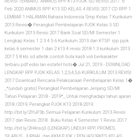
REVISI TERBARU. ANIMUS RPP K13 PJOK SD REVISI 2017. 6
Feb 2020 ANIMUS RPP K13 SD KELAS 4 REVISI 2017 CD RPP 1
LEMBAR 1 HALAMAN Bahasa Indonesia Smp Kelas 7 Kurikulum
2013 Revisi� Perangkat Pembelajaran PJOK Kelas 5 SD
Kurikulum 2013 Revisi 2017 Bank Soal SD/MI Semester 1
Lengkap Kelas 1 2 3 4 5 6 Kurikulum 2013 dan KTSP. rpp pjok
kelas 6 semester 1 dan 2 k13 4 revisi 2018 1 3 kurikulum 2013
2017 5 8 kls sd atletik contoh bola kasti voli berkarakter
terbaru pdf edisi lari estafet hots� Jul 21, 2019 - DOWNLOAD
LENGKAP RPP PJOK KELAS 1,2,3,4,5,6 KURIKULUM 2013 REVISI
2017 Download Rencana Pelaksanaan Pembelajaran Kelas 1�
_*(unduh gratis) Perangkat Pembelajaran Jenjang SD/MI
Tahun Pelajaran 2018 - 2019*_ Untuk menghadapi tahun ajaran
2018 /2019, Perangkat PJOK K13 2018-2019 :
http://bit.ly/2IYuP3b Semua Pelajaran Kurikulum 2013 Revisi
2017 dan Revisi 2018 : Buku Kelas 4 Semester 1 Revisi 2017:
http://bit.ly/2H4nsq3 (LENGKAP) UNDUH RPP, PROMES,
SILABUS, JURNAL dan KKM PJOK / PENJASORKES KELAS