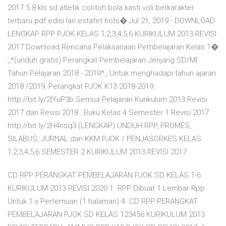
2017 5 8 kls sd atletik contoh bola kasti voli berkarakter
terbaru pdf edisi lari estafet hots� Jul 21, 2019 - DOWNLOAD
LENGKAP RPP PJOK KELAS 1,2,3,4,5,6 KURIKULUM 2013 REVISI
2017 Download Rencana Pelaksanaan Pembelajaran Kelas 1�
_*(unduh gratis) Perangkat Pembelajaran Jenjang SD/MI
Tahun Pelajaran 2018 - 2019*_ Untuk menghadapi tahun ajaran
2018 /2019, Perangkat PJOK K13 2018-2019 :
http://bit.ly/2IYuP3b Semua Pelajaran Kurikulum 2013 Revisi
2017 dan Revisi 2018 : Buku Kelas 4 Semester 1 Revisi 2017:
http://bit.ly/2H4nsq3 (LENGKAP) UNDUH RPP, PROMES,
SILABUS, JURNAL dan KKM PJOK / PENJASORKES KELAS
1,2,3,4,5,6 SEMESTER 2 KURIKULUM 2013 REVISI 2017.
CD RPP PERANGKAT PEMBELAJARAN PJOK SD KELAS 1-6
KURIKULUM 2013 REVISI 2020 1. RPP Dibuat 1 Lembar Rpp
Untuk 1 x Pertemuan (1 halaman) 4. CD RPP PERANGKAT
PEMBELAJARAN PJOK SD KELAS 123456 KURIKULUM 2013