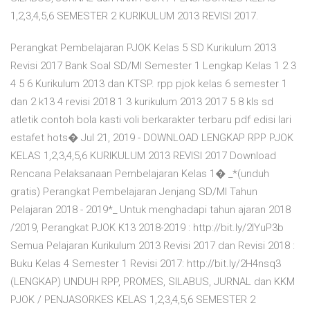
1,2,3,4,5,6 SEMESTER 2 KURIKULUM 2013 REVISI 2017.
Perangkat Pembelajaran PJOK Kelas 5 SD Kurikulum 2013
Revisi 2017 Bank Soal SD/MI Semester 1 Lengkap Kelas 1 2 3
4 5 6 Kurikulum 2013 dan KTSP. rpp pjok kelas 6 semester 1
dan 2 k13 4 revisi 2018 1 3 kurikulum 2013 2017 5 8 kls sd
atletik contoh bola kasti voli berkarakter terbaru pdf edisi lari
estafet hots� Jul 21, 2019 - DOWNLOAD LENGKAP RPP PJOK
KELAS 1,2,3,4,5,6 KURIKULUM 2013 REVISI 2017 Download
Rencana Pelaksanaan Pembelajaran Kelas 1� _*(unduh
gratis) Perangkat Pembelajaran Jenjang SD/MI Tahun
Pelajaran 2018 - 2019*_ Untuk menghadapi tahun ajaran 2018
/2019, Perangkat PJOK K13 2018-2019 : http://bit.ly/2IYuP3b
Semua Pelajaran Kurikulum 2013 Revisi 2017 dan Revisi 2018 :
Buku Kelas 4 Semester 1 Revisi 2017: http://bit.ly/2H4nsq3
(LENGKAP) UNDUH RPP, PROMES, SILABUS, JURNAL dan KKM
PJOK / PENJASORKES KELAS 1,2,3,4,5,6 SEMESTER 2