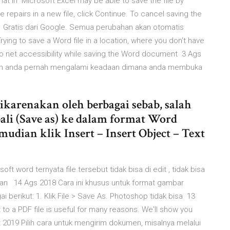
t in Microsoft Excel may be able to save the file by
repairs in a new file, click Continue. To cancel saving the
. Gratis dari Google. Semua perubahan akan otomatis
ing to save a Word file in a location, where you don't have
o net accessibility while saving the Word document 3 Ags
kin anda pernah mengalami keadaan dimana anda membuka
ikarenakan oleh berbagai sebab, salah
ali (Save as) ke dalam format Word
udian klik Insert – Insert Object – Text
t word ternyata file tersebut tidak bisa di edit , tidak bisa
impan 14 Ags 2018 Cara ini khusus untuk format gambar
 berikut: 1. Klik File > Save As. Photoshop tidak bisa 13
o a PDF file is useful for many reasons. We'll show you
t 2019 Pilih cara untuk mengirim dokumen, misalnya melalui