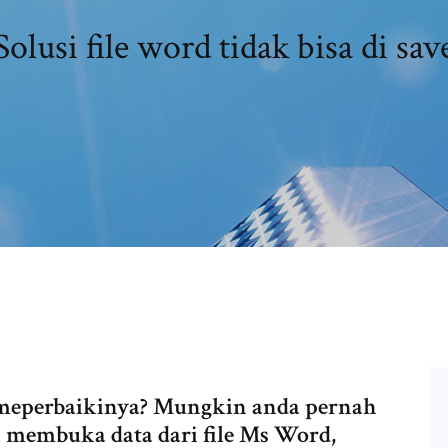
Solusi file word tidak bisa di sav
 meperbaikinya? Mungkin anda pernah
membuka data dari file Ms Word,