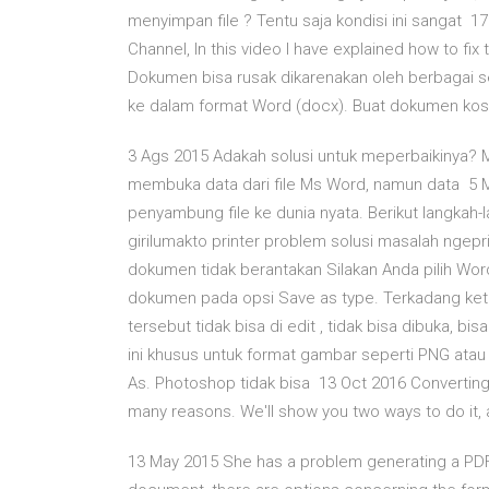
menyimpan file ? Tentu saja kondisi ini sangat
Channel, In this video I have explained how to fi
Dokumen bisa rusak dikarenakan oleh berbagai s
ke dalam format Word (docx). Buat dokumen kosong
3 Ags 2015 Adakah solusi untuk meperbaikinya?
membuka data dari file Ms Word, namun data 5 M
penyambung file ke dunia nyata. Berikut langkah
girilumakto printer problem solusi masalah ngepr
dokumen tidak berantakan Silakan Anda pilih W
dokumen pada opsi Save as type. Terkadang keti
tersebut tidak bisa di edit , tidak bisa dibuka, b
ini khusus untuk format gambar seperti PNG atau J
As. Photoshop tidak bisa 13 Oct 2016 Converting 
many reasons. We'll show you two ways to do it,
13 May 2015 She has a problem generating a PDF