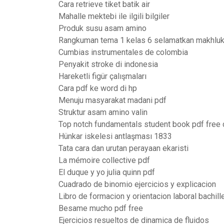
Cara retrieve tiket batik air
Mahalle mektebi ile ilgili bilgiler
Produk susu asam amino
Rangkuman tema 1 kelas 6 selamatkan makhluk
Cumbias instrumentales de colombia
Penyakit stroke di indonesia
Hareketli figür çalışmaları
Cara pdf ke word di hp
Menuju masyarakat madani pdf
Struktur asam amino valin
Top notch fundamentals student book pdf free
Hünkar iskelesi antlaşması 1833
Tata cara dan urutan perayaan ekaristi
La mémoire collective pdf
El duque y yo julia quinn pdf
Cuadrado de binomio ejercicios y explicacion
Libro de formacion y orientacion laboral bachil
Besame mucho pdf free
Ejercicios resueltos de dinamica de fluidos