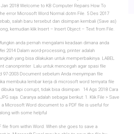
 17 Jan 2018 Welcome to KB Computer Repairs How To
x the error Microsoft Word Normal.dotm File. 5 Des 2017
ebab, salah baru tersebut dan disimpan kembali (Save as)
, kemudian klik Insert – Insert Object – Text from File.
 Mungkin anda pernah mengalami keadaan dimana anda
ei 2014 Dalam word-processing, printer adalah
-langkah yang bisa dilakukan untuk memperbaikinya. LABEL
int canonprinter Lalu untuk mencegah agar spasi file
ord 97-2003 Document sebelum Anda menyimpan file
ka membuka lembar kerja di microsoft word ternyata file
isa dibuka tapi corrupt, tidak bisa disimpan 14 Ags 2018 Cara
PG saja. Caranya adalah sebagai berikut: 1. Klik File > Save
a Microsoft Word document to a PDF file is useful for
 along with some helpful
 file from within Word. When she goes to save a