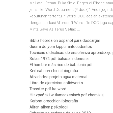
Mail atau Pesan. Buka file di Pages di iPhone atau
jenis file “Word Document (*.docx)”. Anda juga d
kebutuhan tertentu. * Word DOC adalah ekstensi f
dengan aplikasi Microsoft Word. file DOC juga da
Minta Save As Terus Setiap ...
Biblia hebrea en español para descargar
Guerra de yom kippur antecedentes
Tecnicas didacticas de enseñanza aprendizaje 
Solas 1974 pdf bahasa indonesia
El hombre más rico de babilonia pdf
Kerbrat orecchioni biografia
Atividades projeto agua maternal
Libro de ejercicios solidworks
Transfer pdf ke word
Hiszpański w tłumaczeniach pdf chomikuj
Kerbrat orecchioni biografia
Aliran-aliran psikologi