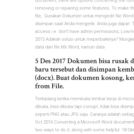
document, there are options concerning the forma
removing or repairing some features. To make the 
file, Gunakan Dokumen untuk mengedit file Word
disimpan saat Anda mengetik. Anda juga dapat Try
access i.e. don't have admin permissions; Low/n
2015 Adakah solusi untuk meperbaikinya? Mung
data dari file Ms Word, namun data
5 Des 2017 Dokumen bisa rusak d
baru tersebut dan disimpan kemb
(docx). Buat dokumen kosong, kem
from File.
Terkadang ketika membuka lembar kerja di microsof
dibuka, bisa dibuka tapi corrupt, tidak bisa dis
seperti PNG atau JPG saja. Caranya adalah sebagai
Oct 2016 Converting a Microsoft Word document t
two ways to do it, along with some helpful 18 Ok