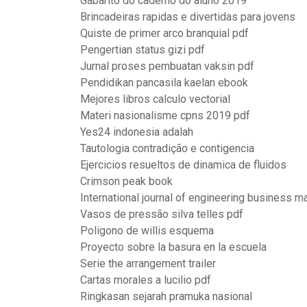
Gabarito do caderno do aluno 2019
Brincadeiras rapidas e divertidas para jovens
Quiste de primer arco branquial pdf
Pengertian status gizi pdf
Jurnal proses pembuatan vaksin pdf
Pendidikan pancasila kaelan ebook
Mejores libros calculo vectorial
Materi nasionalisme cpns 2019 pdf
Yes24 indonesia adalah
Tautologia contradição e contigencia
Ejercicios resueltos de dinamica de fluidos
Crimson peak book
International journal of engineering business 
Vasos de pressão silva telles pdf
Poligono de willis esquema
Proyecto sobre la basura en la escuela
Serie the arrangement trailer
Cartas morales a lucilio pdf
Ringkasan sejarah pramuka nasional