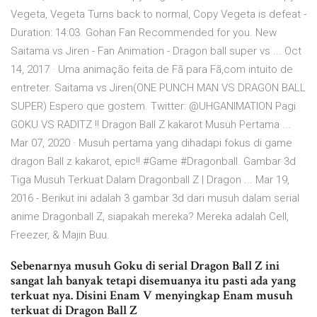
Vegeta, Vegeta Turns back to normal, Copy Vegeta is defeat -
Duration: 14:03. Gohan Fan Recommended for you. New
Saitama vs Jiren - Fan Animation - Dragon ball super vs ... Oct
14, 2017 · Uma animação feita de Fã para Fã,com intuito de
entreter. Saitama vs Jiren(ONE PUNCH MAN VS DRAGON BALL
SUPER) Espero que gostem. Twitter: @UHGANIMATION Pagi
GOKU VS RADITZ !! Dragon Ball Z kakarot Musuh Pertama ...
Mar 07, 2020 · Musuh pertama yang dihadapi fokus di game
dragon Ball z kakarot, epic!! #Game #Dragonball. Gambar 3d
Tiga Musuh Terkuat Dalam Dragonball Z | Dragon ... Mar 19,
2016 - Berikut ini adalah 3 gambar 3d dari musuh dalam serial
anime Dragonball Z, siapakah mereka? Mereka adalah Cell,
Freezer, & Majin Buu.
Sebenarnya musuh Goku di serial Dragon Ball Z ini
sangat lah banyak tetapi disemuanya itu pasti ada yang
terkuat nya. Disini Enam V menyingkap Enam musuh
terkuat di Dragon Ball Z