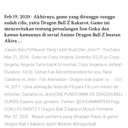
...
Feb 19, 2020 · Akhirnya, game yang ditunggu-tunggu
sudah rilis, yaitu Dragon Ball Z Kakarot. Game ini
menceritakan tentang petualangan Son Goku dan
kawan-kawannya di serial Anime Dragon Ball Z buatan
Akira …
Saiyan Baru?!//Musuh Yang Lebih Kuat Dari Jiren?! - YouTube
Mar 21, 2018 · Goku vs Copy Vegeta, Gotenks SSJ3 vs Copy
Vegeta, Vegeta Turns back to normal, Copy Vegeta is defeat -
Duration: 14:03. Gohan Fan Recommended for you. New
Saitama vs Jiren - Fan Animation - Dragon ball super vs ... Oct
14, 2017 · Uma animação feita de Fã para Fã,com intuito de
entreter. Saitama vs Jiren(ONE PUNCH MAN VS DRAGON BALL
SUPER) Espero que gostem. Twitter: @UHGANIMATION Pagi
GOKU VS RADITZ !! Dragon Ball Z kakarot Musuh Pertama ...
Mar 07, 2020 · Musuh pertama yang dihadapi fokus di game
dragon Ball z kakarot, epic!! #Game #Dragonball.