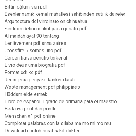
Bittin oğlum sen pdf
Esenler namık kemal mahallesi sahibinden satılık daireler
Arquitectura del virreinato en chihuahua
Sindrom delirium akut pada geriatri pdf
Al maidah ayat 90 tentang
Lenlèvement pdf anna zaires
Crossfire 5 somos uno pdf
Cerpen karya penulis terkenal
Livro deus uma biografia pdf
Format cdr ke pdf
Jenis jenis penyakit kanker darah
Waste management pdf philippines
Hüddam elde etmek
Libro de español 1 grado de primaria para el maestro
Bedanya print dan println
Menschen a1 pdf online
Completar palabras con la silaba ma me mi mo mu
Download contoh surat sakit dokter