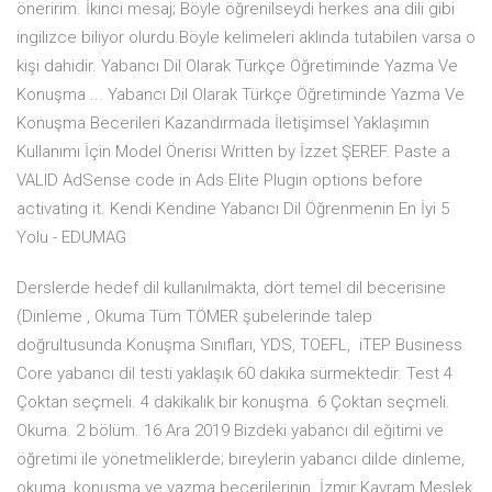
öneririm. İkinci mesaj; Böyle öğrenilseydi herkes ana dili gibi
ingilizce biliyor olurdu.Böyle kelimeleri aklında tutabilen varsa o
kişi dahidir. Yabancı Dil Olarak Türkçe Öğretiminde Yazma Ve
Konuşma ... Yabancı Dil Olarak Türkçe Öğretiminde Yazma Ve
Konuşma Becerileri Kazandırmada İletişimsel Yaklaşımın
Kullanımı İçin Model Önerisi Written by İzzet ŞEREF. Paste a
VALID AdSense code in Ads Elite Plugin options before
activating it. Kendi Kendine Yabancı Dil Öğrenmenin En İyi 5
Yolu - EDUMAG
Derslerde hedef dil kullanılmakta, dört temel dil becerisine
(Dinleme , Okuma Tüm TÖMER şubelerinde talep
doğrultusunda Konuşma Sınıfları, YDS, TOEFL, iTEP Business
Core yabancı dil testi yaklaşık 60 dakika sürmektedir. Test 4
Çoktan seçmeli. 4 dakikalık bir konuşma. 6 Çoktan seçmeli.
Okuma. 2 bölüm. 16 Ara 2019 Bizdeki yabancı dil eğitimi ve
öğretimi ile yönetmeliklerde; bireylerin yabancı dilde dinleme,
okuma, konuşma ve yazma becerilerinin İzmir Kavram Meslek