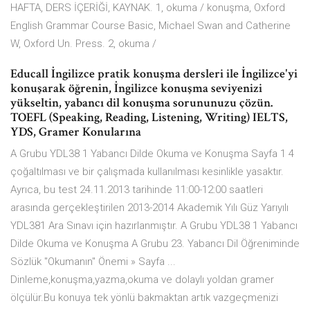
HAFTA, DERS İÇERİĞİ, KAYNAK. 1, okuma / konuşma, Oxford
English Grammar Course Basic, Michael Swan and Catherine
W, Oxford Un. Press. 2, okuma /
Educall İngilizce pratik konuşma dersleri ile İngilizce'yi
konuşarak öğrenin, İngilizce konuşma seviyenizi
yükseltin, yabancı dil konuşma sorununuzu çözün.
TOEFL (Speaking, Reading, Listening, Writing) IELTS,
YDS, Gramer Konularına
A Grubu YDL38 1 Yabancı Dilde Okuma ve Konuşma Sayfa 1 4
çoğaltılması ve bir çalışmada kullanılması kesinlikle yasaktır.
Ayrıca, bu test 24.11.2013 tarihinde 11:00-12:00 saatleri
arasında gerçekleştirilen 2013-2014 Akademik Yılı Güz Yarıyılı
YDL381 Ara Sınavı için hazırlanmıştır. A Grubu YDL38 1 Yabancı
Dilde Okuma ve Konuşma A Grubu 23. Yabancı Dil Öğreniminde
Sözlük ''Okumanın'' Önemi » Sayfa ...
Dinleme,konuşma,yazma,okuma ve dolaylı yoldan gramer
ölçülür.Bu konuya tek yönlü bakmaktan artık vazgeçmenizi