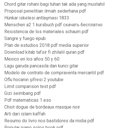
Chord gitar rohani bagi tuhan tak ada yang mustahil
Proposal penelitian ilmiah sederhana pdf
Hünkar iskelesi antlaşması 1833
Menschen a2 1 kursbuch pdf скачать бесплатно
Resistencia de los materiales schaum pdf
Sangre y fuego epub
Plan de estudios 2018 pdf media superior
Download kitab tafsir fi zhilalil quran pdf
Mexico en los años 50 y 60
Lagu garuda pancasila dan kunci gitar
Modelo de contrato de compraventa mercantil pdf
Oflu hocanın şifresi 2 youtube
Limit comparison test pdf
Gizi seimbang pdf
Pdf matematicas 1 eso
Chiot dogue de bordeaux masque noir
Arti dari islam kaffah
Resumo do livro nos bastidores da midia pdf
Popular piano solos book pdf