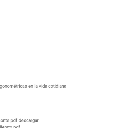
igonométricas en la vida cotidiana
lmonte pdf descargar
llerato pdf