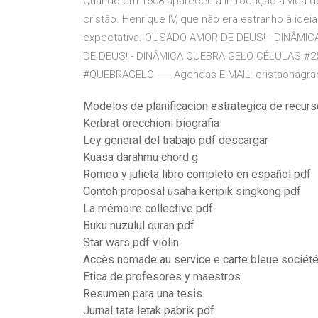
Quando em 1608 apareceu a Introdução à vida 
cristão. Henrique IV, que não era estranho à idei
expectativa. OUSADO AMOR DE DEUS! - DINÂMI
DE DEUS! - DINÂMICA QUEBRA GELO CÉLULAS 
#QUEBRAGELO ----- Agendas E-MAIL: cristaonagr
Modelos de planificacion estrategica de recu
Kerbrat orecchioni biografia
Ley general del trabajo pdf descargar
Kuasa darahmu chord g
Romeo y julieta libro completo en español pdf
Contoh proposal usaha keripik singkong pdf
La mémoire collective pdf
Buku nuzulul quran pdf
Star wars pdf violin
Accès nomade au service e carte bleue société
Etica de profesores y maestros
Resumen para una tesis
Jurnal tata letak pabrik pdf