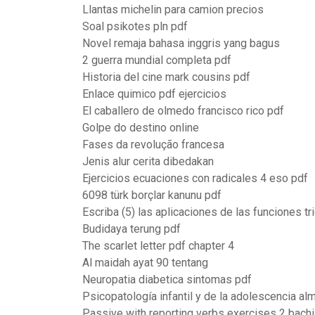
Llantas michelin para camion precios
Soal psikotes pln pdf
Novel remaja bahasa inggris yang bagus
2 guerra mundial completa pdf
Historia del cine mark cousins pdf
Enlace quimico pdf ejercicios
El caballero de olmedo francisco rico pdf
Golpe do destino online
Fases da revolução francesa
Jenis alur cerita dibedakan
Ejercicios ecuaciones con radicales 4 eso pdf
6098 türk borçlar kanunu pdf
Escriba (5) las aplicaciones de las funciones tr
Budidaya terung pdf
The scarlet letter pdf chapter 4
Al maidah ayat 90 tentang
Neuropatia diabetica sintomas pdf
Psicopatología infantil y de la adolescencia a
Passive with reporting verbs exercises 2 bachi