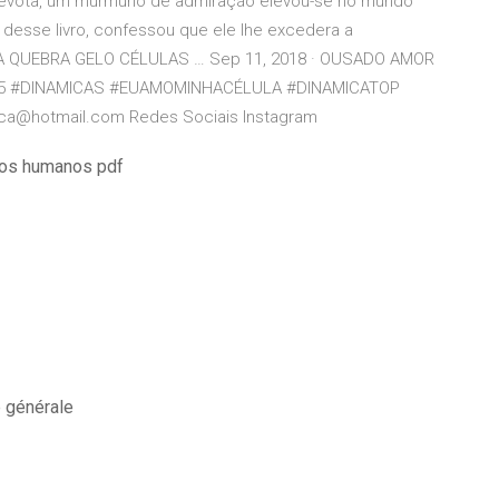
devota, um murmúrio de admiração elevou-se no mundo
a desse livro, confessou que ele lhe excedera a
CA QUEBRA GELO CÉLULAS … Sep 11, 2018 · OUSADO AMOR
#25 #DINAMICAS #EUAMOMINHACÉLULA #DINAMICATOP
aca@hotmail.com Redes Sociais Instagram
rsos humanos pdf
 générale