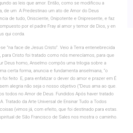
gundo as leis que amor. Então, como se modificou a
a, de um A Predestinao um ato de Amor do Deus
cia de tudo, Onisciente, Onipotente e Onipresente, e faz
compuesto por el padre Fray al amor y temor de Dios, y en
us qui corda.
-se "na face de Jesus Cristo". Veio à Terra entenebrecida
, para Cristo foi tratado como nós merecíamos, para que
 Deus homo, Anselmo compôs uma trilogia sobre a
uma certa forma, anuncia e fundamenta anselmiana, “o
i feito E, para enfatizar o dever do amor e prazer em É
em alegria não seja o nosso objetivo (“Deus ama ao que.
-vos todos no Amor de Deus. Fundidos Após haver tratado
. Tratado da Arte Universal de Ensinar Tudo a Todos
isas (vimos já, com efeito, que foi destinado para estas.
piritual de São Francisco de Sales nos mostra o caminho.