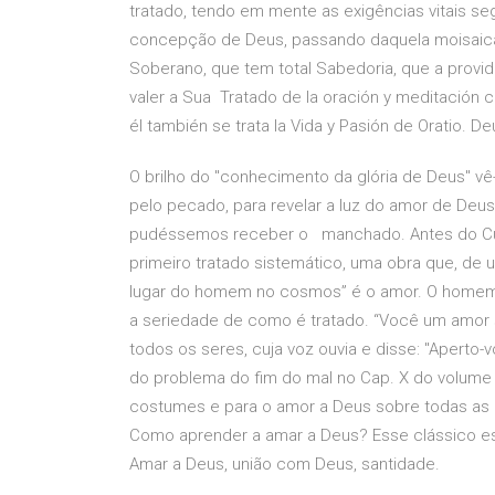
tratado, tendo em mente as exigências vitais se
concepção de Deus, passando daquela moisaic
Soberano, que tem total Sabedoria, que a providn
valer a Sua Tratado de la oración y meditación 
él también se trata la Vida y Pasión de Oratio. De
O brilho do "conhecimento da glória de Deus" vê
pelo pecado, para revelar a luz do amor de Deus
pudéssemos receber o manchado. Antes do Cur
primeiro tratado sistemático, uma obra que, de 
lugar do homem no cosmos” é o amor. O homem fo
a seriedade de como é tratado. “Você um amor s
todos os seres, cuja voz ouvia e disse: "Aperto
do problema do fim do mal no Cap. X do volume A
costumes e para o amor a Deus sobre todas as co
Como aprender a amar a Deus? Esse clássico es
Amar a Deus, união com Deus, santidade.