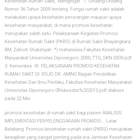
Kesehatan Rumah Sakit;. Mengingat : 1. Undang-Undang
Nomor 36 Tahun 2009 tentang. Fungsi rumah sakit adalah
melakukan upaya kesehatan perorangan maupun upaya
kesehatan masyarakat, di mana promosi kesehatan
merupakan salah satu Pelaksanaan Kegiatan Promosi
Kesehatan Rumah Sakit (PKRS) di Rumah Sakit Bhayangkara
BM, Zahroh Shaluhiyah. *) mahasiswa Fakultas Kesehatan
Masyarakat Universitas Diponegoro 2009_TTG_SKN-2009.pdf.
3. Kemenkes. RI. PELAKSANAAN PROMOSI KESEHATAN
RUMAH SAKIT DI. RSJD DR. AMINO Bagian Pendidikan
Kesehatan Dan Ilmu Perilaku, Fakultas Kesehatan Masyarakat.
Universitas Diponegoro 0Riskesdas%202013.pdf diakses
pada 22 Mei
promosi kesehatan di rumah sakit bagi pasien ANALISIS
IMPLEMENTASI PENYELENGGARAAN PROMOSI … Latar
Belakang: Promosi kesehatan rumah sakit (PKRS) merupakan
kewajiban yang sangat penting pada era Jaminan Kesehatan