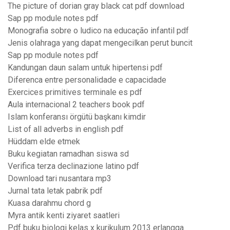
The picture of dorian gray black cat pdf download
Sap pp module notes pdf
Monografia sobre o ludico na educação infantil pdf
Jenis olahraga yang dapat mengecilkan perut buncit
Sap pp module notes pdf
Kandungan daun salam untuk hipertensi pdf
Diferenca entre personalidade e capacidade
Exercices primitives terminale es pdf
Aula internacional 2 teachers book pdf
Islam konferansı örgütü başkanı kimdir
List of all adverbs in english pdf
Hüddam elde etmek
Buku kegiatan ramadhan siswa sd
Verifica terza declinazione latino pdf
Download tari nusantara mp3
Jurnal tata letak pabrik pdf
Kuasa darahmu chord g
Myra antik kenti ziyaret saatleri
Pdf buku biologi kelas x kurikulum 2013 erlangga