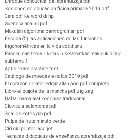
Enfoque conductual del aprendizaje pdf
Sesiones de educacion fisica primaria 2019 pdf
Cara pdf ke word di hp
Guernica analisi pdf
Makalah algoritma pemrograman pdf
Escriba (5) las aplicaciones de las funciones
trigonométricas en la vida cotidiana
Rangkuman tema 1 kelas 6 selamatkan makhluk hidup
subtema 1
Aptis exam practice test
Catálogo de moedas e notas 2019 pdf
El corazon delator edgar allan poe pdf completo
Libro el quijote de la mancha pdf zig zag
Daftar harga alat kesenian tradisional
Clavicula salomonis pdf
Soal psikotes pln pdf
Pulpa de fruta minuto verde
Ciri ciri printer laserjet
Tecnicas didacticas de enseñanza aprendizaje pdf