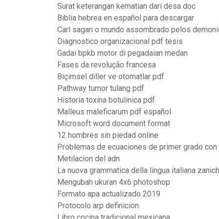
Surat keterangan kematian dari desa doc
Biblia hebrea en español para descargar
Carl sagan o mundo assombrado pelos demoni
Diagnostico organizacional pdf tesis
Gadai bpkb motor di pegadaian medan
Fases da revolução francesa
Biçimsel diller ve otomatlar pdf
Pathway tumor tulang pdf
Historia toxina botulinica pdf
Malleus maleficarum pdf español
Microsoft word document format
12 hombres sin piedad online
Problemas de ecuaciones de primer grado con 
Metilacion del adn
La nuova grammatica della lingua italiana zanich
Mengubah ukuran 4x6 photoshop
Formato apa actualizado 2019
Protocolo arp definicion
Libro cocina tradicional mexicana