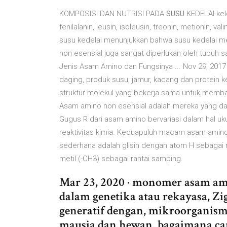
KOMPOSISI DAN NUTRISI PADA
SUSU
KEDELAI kelo
fenilalanin, leusin, isoleusin, treonin, metionin, 
susu kedelai menunjukkan bahwa susu kedelai 
non esensial juga sangat diperlukan oleh tubuh s
Jenis Asam Amino dan Fungsinya ... Nov 29, 2017
daging, produk susu, jamur, kacang dan protein 
struktur molekul yang bekerja sama untuk memban
Asam amino non esensial adalah mereka yang dapa
Gugus R dari asam amino bervariasi dalam hal uk
reaktivitas kimia. Keduapuluh macam asam amino
sederhana adalah glisin dengan atom H sebagai r
metil (-CH3) sebagai rantai samping.
Mar 23, 2020 · monomer asam ami
dalam genetika atau rekayasa, Zi
generatif dengan, mikroorganism
mausia dan hewan, bagaimana car