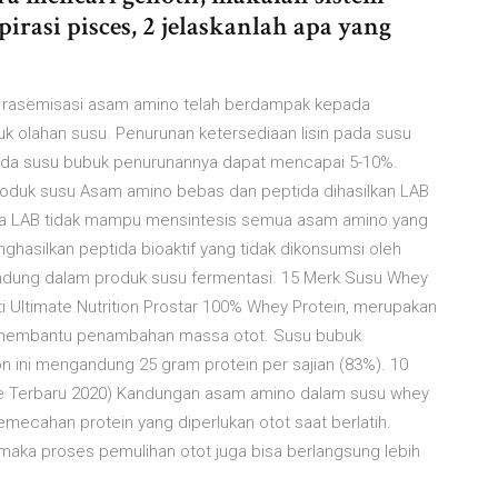
irasi pisces, 2 jelaskanlah apa yang
ari rasemisasi asam amino telah berdampak kepada
k olahan susu. Penurunan ketersediaan lisin pada susu
 Pada susu bubuk penurunannya dapat mencapai 5-10%.
roduk susu Asam amino bebas dan peptida dihasilkan LAB
ena LAB tidak mampu mensintesis semua asam amino yang
ghasilkan peptida bioaktif yang tidak dikonsumsi oleh
kandung dalam produk susu fermentasi. 15 Merk Susu Whey
rti Ultimate Nutrition Prostar 100% Whey Protein, merupakan
k membantu penambahan massa otot. Susu bubuk
ion ini mengandung 25 gram protein per sajian (83%). 10
e Terbaru 2020) Kandungan asam amino dalam susu whey
ecahan protein yang diperlukan otot saat berlatih.
maka proses pemulihan otot juga bisa berlangsung lebih