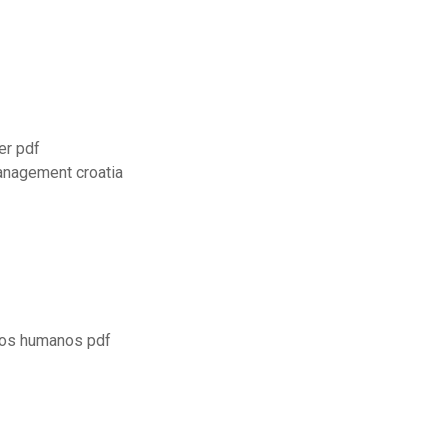
er pdf
management croatia
rsos humanos pdf