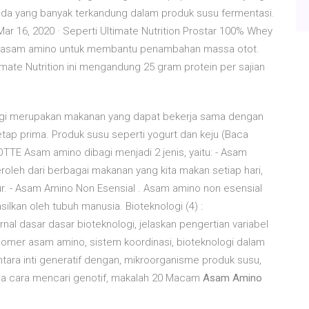
ptida yang banyak terkandung dalam produk susu fermentasi.
ar 16, 2020 · Seperti Ultimate Nutrition Prostar 100% Whey
ya asam amino untuk membantu penambahan massa otot.
imate Nutrition ini mengandung 25 gram protein per sajian
i merupakan makanan yang dapat bekerja sama dengan
tetap prima. Produk susu seperti yogurt dan keju (Baca
TTE Asam amino dibagi menjadi 2 jenis, yaitu: - Asam
roleh dari berbagai makanan yang kita makan setiap hari,
lur. - Asam Amino Non Esensial . Asam amino non esensial
ilkan oleh tubuh manusia. Bioteknologi (4) :
nal dasar dasar bioteknologi, jelaskan pengertian variabel
omer asam amino, sistem koordinasi, bioteknologi dalam
tara inti generatif dengan, mikroorganisme produk susu,
na cara mencari genotif, makalah 20 Macam
Asam Amino