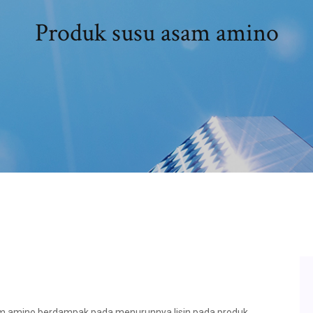
Produk susu asam amino
am amino berdampak pada menurunnya lisin pada produk