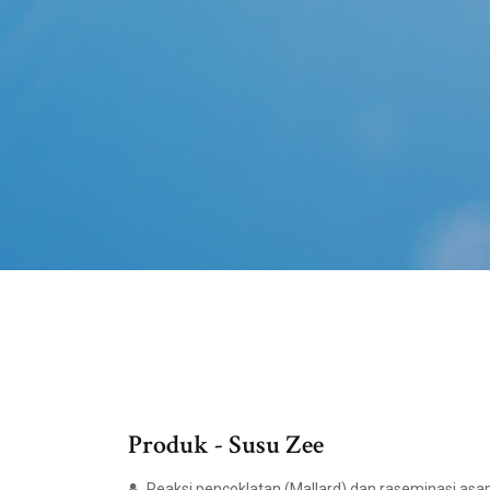
Produk - Susu Zee
Reaksi pencoklatan (Mallard) dan raseminasi as