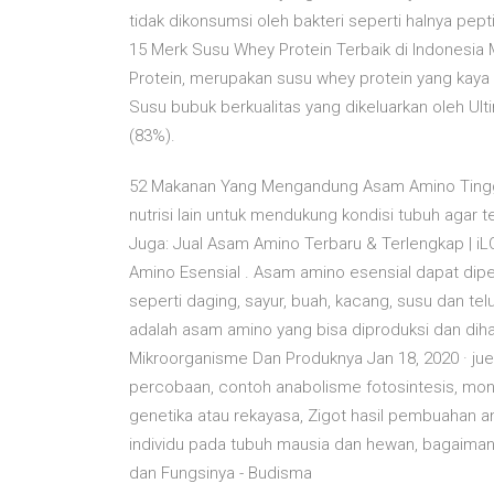
tidak dikonsumsi oleh bakteri seperti halnya pe
15 Merk Susu Whey Protein Terbaik di Indonesia M
Protein, merupakan susu whey protein yang ka
Susu bubuk berkualitas yang dikeluarkan oleh Ult
(83%).
52 Makanan Yang Mengandung Asam Amino Tingg
nutrisi lain untuk mendukung kondisi tubuh agar 
Juga: Jual Asam Amino Terbaru & Terlengkap | iLO
Amino Esensial . Asam amino esensial dapat dipe
seperti daging, sayur, buah, kacang, susu dan te
adalah asam amino yang bisa diproduksi dan dihas
Mikroorganisme Dan Produknya Jan 18, 2020 · juer
percobaan, contoh anabolisme fotosintesis, mon
genetika atau rekayasa, Zigot hasil pembuahan an
individu pada tubuh mausia dan hewan, bagaima
dan Fungsinya - Budisma