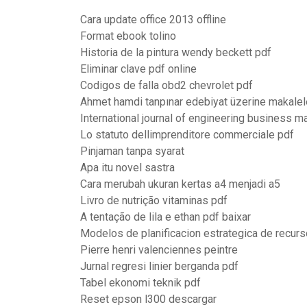
Cara update office 2013 offline
Format ebook tolino
Historia de la pintura wendy beckett pdf
Eliminar clave pdf online
Codigos de falla obd2 chevrolet pdf
Ahmet hamdi tanpınar edebiyat üzerine makalel
International journal of engineering business 
Lo statuto dellimprenditore commerciale pdf
Pinjaman tanpa syarat
Apa itu novel sastra
Cara merubah ukuran kertas a4 menjadi a5
Livro de nutrição vitaminas pdf
A tentação de lila e ethan pdf baixar
Modelos de planificacion estrategica de recu
Pierre henri valenciennes peintre
Jurnal regresi linier berganda pdf
Tabel ekonomi teknik pdf
Reset epson l300 descargar