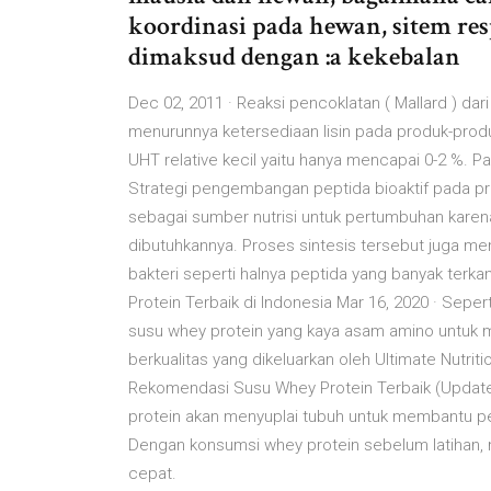
koordinasi pada hewan, sitem resp
dimaksud dengan :a kekebalan
Dec 02, 2011 · Reaksi pencoklatan ( Mallard ) d
menurunnya ketersediaan lisin pada produk-produ
UHT relative kecil yaitu hanya mencapai 0-2 %.
Strategi pengembangan peptida bioaktif pada p
sebagai sumber nutrisi untuk pertumbuhan kar
dibutuhkannya. Proses sintesis tersebut juga men
bakteri seperti halnya peptida yang banyak ter
Protein Terbaik di Indonesia Mar 16, 2020 · Sepe
susu whey protein yang kaya asam amino untu
berkualitas yang dikeluarkan oleh Ultimate Nutrit
Rekomendasi Susu Whey Protein Terbaik (Updat
protein akan menyuplai tubuh untuk membantu pem
Dengan konsumsi whey protein sebelum latihan, 
cepat.