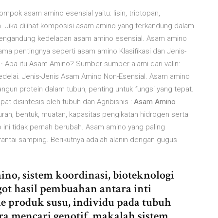
mpok asam amino esensial yaitu: lisin, triptopan,
valin. Jika dilihat komposisi asam amino yang terkandung dalam
mengandung kedelapan asam amino esensial. Asam amino
ama pentingnya seperti asam amino Klasifikasi dan Jenis-
 · Apa itu Asam Amino? Sumber-sumber alami dari valin:
kedelai. Jenis-Jenis Asam Amino Non-Esensial. Asam amino
gun protein dalam tubuh, penting untuk fungsi yang tepat.
t disintesis oleh tubuh dan Agribisnis :
Asam Amino
uran, bentuk, muatan, kapasitas pengikatan hidrogen serta
 ini tidak pernah berubah. Asam amino yang paling
antai samping. Berikutnya adalah alanin dengan gugus
no, sistem koordinasi, bioteknologi
got hasil pembuahan antara inti
e produk susu, individu pada tubuh
a mencari genotif, makalah sistem