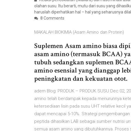
olahan susu. Itu berarti, mutu dari susu yang dihasi
haruslah diperhatikan hal – hal yang seharusnya dil
8 Comments
MAKALAH BIOKIMIA (Asam Amino dan Protein)
Suplemen Asam amino biasa dipi
asam amino (termasuk BCAA) ya
tubuh sedangkan suplemen BCAA
amino esensial yang dianggap l
peningkatan dan kekuatan otot.
adem Blog: PRODUK – PRODUK SUSU Dec 02, 2011 
amino telah berdampak kepada menurunnya keter
ketersediaan lisin pada susu UHT relative kecil
dapat mencapai 5-10%. Strategi pengembangan 
peptida dihasilkan LAB sebagai sumber nutrisi 
semua asam amino yang dibutuhkannya. Proses si