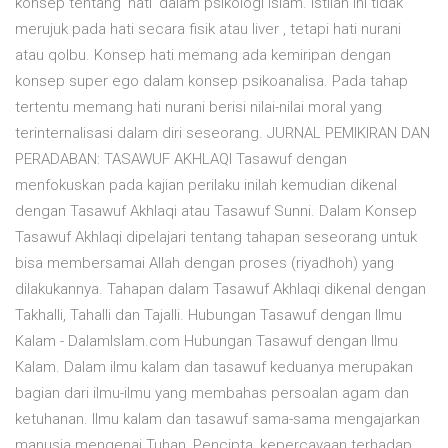
konsep tentang ’hati’ dalam psikologi Islam. Istilah ini tidak
merujuk pada hati secara fisik atau liver , tetapi hati nurani
atau qolbu. Konsep hati memang ada kemiripan dengan
konsep super ego dalam konsep psikoanalisa. Pada tahap
tertentu memang hati nurani berisi nilai-nilai moral yang
terinternalisasi dalam diri seseorang. JURNAL PEMIKIRAN DAN
PERADABAN: TASAWUF AKHLAQI Tasawuf dengan
menfokuskan pada kajian perilaku inilah kemudian dikenal
dengan Tasawuf Akhlaqi atau Tasawuf Sunni. Dalam Konsep
Tasawuf Akhlaqi dipelajari tentang tahapan seseorang untuk
bisa membersamai Allah dengan proses (riyadhoh) yang
dilakukannya. Tahapan dalam Tasawuf Akhlaqi dikenal dengan
Takhalli, Tahalli dan Tajalli. Hubungan Tasawuf dengan Ilmu
Kalam - DalamIslam.com Hubungan Tasawuf dengan Ilmu
Kalam. Dalam ilmu kalam dan tasawuf keduanya merupakan
bagian dari ilmu-ilmu yang membahas persoalan agam dan
ketuhanan. Ilmu kalam dan tasawuf sama-sama mengajarkan
manusia mengenai Tuhan, Pencipta, kepercayaan terhadap