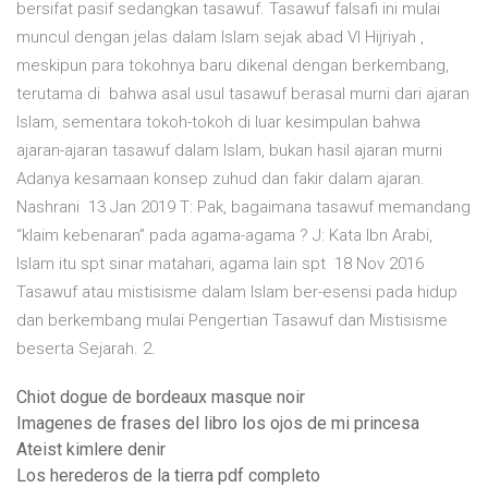
bersifat pasif sedangkan tasawuf. Tasawuf falsafi ini mulai
muncul dengan jelas dalam Islam sejak abad VI Hijriyah ,
meskipun para tokohnya baru dikenal dengan berkembang,
terutama di bahwa asal usul tasawuf berasal murni dari ajaran
Islam, sementara tokoh-tokoh di luar kesimpulan bahwa
ajaran-ajaran tasawuf dalam Islam, bukan hasil ajaran murni
Adanya kesamaan konsep zuhud dan fakir dalam ajaran.
Nashrani 13 Jan 2019 T: Pak, bagaimana tasawuf memandang
“klaim kebenaran” pada agama-agama ? J: Kata Ibn Arabi,
Islam itu spt sinar matahari, agama lain spt 18 Nov 2016
Tasawuf atau mistisisme dalam Islam ber-esensi pada hidup
dan berkembang mulai Pengertian Tasawuf dan Mistisisme
beserta Sejarah. 2.
Chiot dogue de bordeaux masque noir
Imagenes de frases del libro los ojos de mi princesa
Ateist kimlere denir
Los herederos de la tierra pdf completo