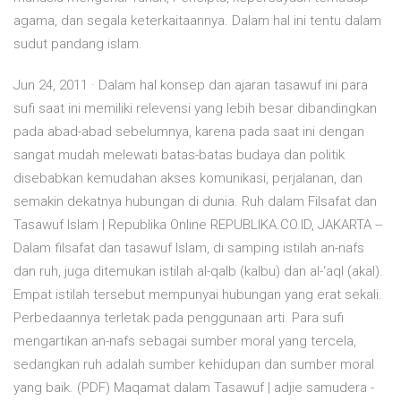
agama, dan segala keterkaitaannya. Dalam hal ini tentu dalam
sudut pandang islam.
Jun 24, 2011 · Dalam hal konsep dan ajaran tasawuf ini para
sufi saat ini memiliki relevensi yang lebih besar dibandingkan
pada abad-abad sebelumnya, karena pada saat ini dengan
sangat mudah melewati batas-batas budaya dan politik
disebabkan kemudahan akses komunikasi, perjalanan, dan
semakin dekatnya hubungan di dunia. Ruh dalam Filsafat dan
Tasawuf Islam | Republika Online REPUBLIKA.CO.ID, JAKARTA --
Dalam filsafat dan tasawuf Islam, di samping istilah an-nafs
dan ruh, juga ditemukan istilah al-qalb (kalbu) dan al-‘aql (akal).
Empat istilah tersebut mempunyai hubungan yang erat sekali.
Perbedaannya terletak pada penggunaan arti. Para sufi
mengartikan an-nafs sebagai sumber moral yang tercela,
sedangkan ruh adalah sumber kehidupan dan sumber moral
yang baik. (PDF) Maqamat dalam Tasawuf | adjie samudera -