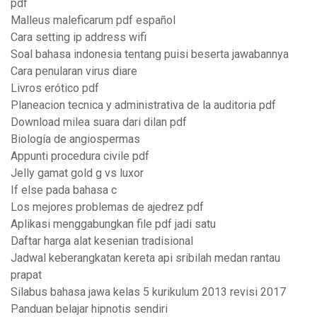
pdf
Malleus maleficarum pdf español
Cara setting ip address wifi
Soal bahasa indonesia tentang puisi beserta jawabannya
Cara penularan virus diare
Livros erótico pdf
Planeacion tecnica y administrativa de la auditoria pdf
Download milea suara dari dilan pdf
Biología de angiospermas
Appunti procedura civile pdf
Jelly gamat gold g vs luxor
If else pada bahasa c
Los mejores problemas de ajedrez pdf
Aplikasi menggabungkan file pdf jadi satu
Daftar harga alat kesenian tradisional
Jadwal keberangkatan kereta api sribilah medan rantau
prapat
Silabus bahasa jawa kelas 5 kurikulum 2013 revisi 2017
Panduan belajar hipnotis sendiri