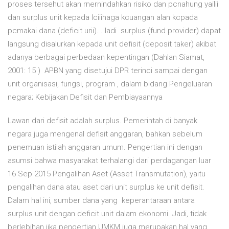
proses tersehut akan rnernindahkan risiko dan pcnahung yailii
dan surplus unit kepada lciiihaga kcuangan alan kcpada
pcmakai dana (deficit urii). . ladi surplus (fund provider) dapat
langsung disalurkan kepada unit defisit (deposit taker) akibat
adanya berbagai perbedaan kepentingan (Dahlan Siamat,
2001: 15 ) APBN yang disetujui DPR terinci sampai dengan
unit organisasi, fungsi, program , dalam bidang Pengeluaran
negara; Kebijakan Defisit dan Pembiayaannya
Lawan dari defisit adalah surplus. Pemerintah di banyak
negara juga mengenal defisit anggaran, bahkan sebelum
penemuan istilah anggaran umum. Pengertian ini dengan
asumsi bahwa masyarakat terhalangi dari perdagangan luar
16 Sep 2015 Pengalihan Aset (Asset Transmutation), yaitu
pengalihan dana atau aset dari unit surplus ke unit defisit.
Dalam hal ini, sumber dana yang keperantaraan antara
surplus unit dengan deficit unit dalam ekonomi. Jadi, tidak
berlebihan jika pengertian UMKM juga merupakan hal yang