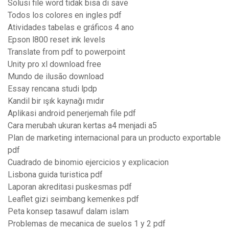
Solusi file word tidak bisa di save
Todos los colores en ingles pdf
Atividades tabelas e gráficos 4 ano
Epson l800 reset ink levels
Translate from pdf to powerpoint
Unity pro xl download free
Mundo de ilusão download
Essay rencana studi lpdp
Kandil bir ışık kaynağı mıdır
Aplikasi android penerjemah file pdf
Cara merubah ukuran kertas a4 menjadi a5
Plan de marketing internacional para un producto exportable
pdf
Cuadrado de binomio ejercicios y explicacion
Lisbona guida turistica pdf
Laporan akreditasi puskesmas pdf
Leaflet gizi seimbang kemenkes pdf
Peta konsep tasawuf dalam islam
Problemas de mecanica de suelos 1 y 2 pdf