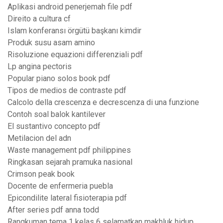
Aplikasi android penerjemah file pdf
Direito a cultura cf
Islam konferansı örgütü başkanı kimdir
Produk susu asam amino
Risoluzione equazioni differenziali pdf
Lp angina pectoris
Popular piano solos book pdf
Tipos de medios de contraste pdf
Calcolo della crescenza e decrescenza di una funzione
Contoh soal balok kantilever
El sustantivo concepto pdf
Metilacion del adn
Waste management pdf philippines
Ringkasan sejarah pramuka nasional
Crimson peak book
Docente de enfermeria puebla
Epicondilite lateral fisioterapia pdf
After series pdf anna todd
Rangkuman tema 1 kelas 6 selamatkan makhluk hidup