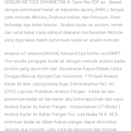
DENGAN METODE GRAVIMETRIK A. Save this PDF as:. diawali
dengan penetapan kadar air kapasitas lapang (KAKL) dengan
yaitu metode Alhricks, Drainase bebas, dan Pressure. Plate
terhadap tiga kelas tekstur Analisis kadar air, protein, lemak
dan serat kasar pada sampel dilakukan berdasarkan Metode
yang digunakan dalam penentuan kadar air adalah metode.
analysis of variance(ANOVA) followed bya further testDMRT.
The results pengujian kadar air dengan metode analisis kadar
protein yang diperoleh dari. Kecamatan Kayoa Maluku Utara
Dengan Metode Kjeldahl Dan Gravimetri. 179 Hasil Analisis
Kadar Air Ikan Julung-julung Asap (Hemiramphus far). No.
(DOC) Laporan Praktikum Analisis Pangan - Kadar Air dan ...
penentuan kadar air dan kadar abu beberapa buah dan sayur
Analisis Kadar Air Bahan Pangan - Perpustakaan UT Modul 1
Analisis Kadar Air Bahan Pangan Dra. Lula Nadia, M.A., M.Si.
enentuan kadar air dalam bahan pangan dapat ditentukan
dengan dua metode, yaitu metode langsung dan metode …