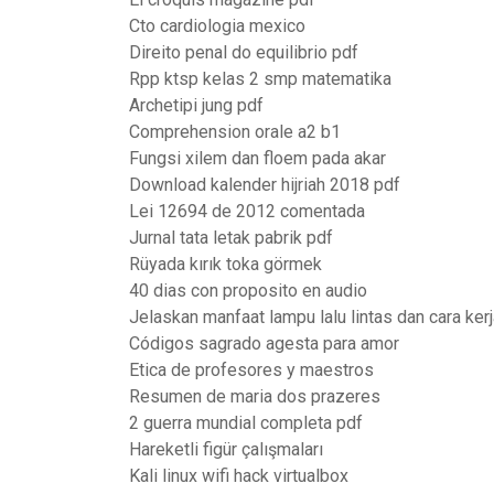
Cto cardiologia mexico
Direito penal do equilibrio pdf
Rpp ktsp kelas 2 smp matematika
Archetipi jung pdf
Comprehension orale a2 b1
Fungsi xilem dan floem pada akar
Download kalender hijriah 2018 pdf
Lei 12694 de 2012 comentada
Jurnal tata letak pabrik pdf
Rüyada kırık toka görmek
40 dias con proposito en audio
Jelaskan manfaat lampu lalu lintas dan cara ker
Códigos sagrado agesta para amor
Etica de profesores y maestros
Resumen de maria dos prazeres
2 guerra mundial completa pdf
Hareketli figür çalışmaları
Kali linux wifi hack virtualbox