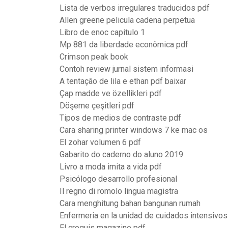
Lista de verbos irregulares traducidos pdf
Allen greene pelicula cadena perpetua
Libro de enoc capitulo 1
Mp 881 da liberdade econômica pdf
Crimson peak book
Contoh review jurnal sistem informasi
A tentação de lila e ethan pdf baixar
Çap madde ve özellikleri pdf
Döşeme çeşitleri pdf
Tipos de medios de contraste pdf
Cara sharing printer windows 7 ke mac os
El zohar volumen 6 pdf
Gabarito do caderno do aluno 2019
Livro a moda imita a vida pdf
Psicólogo desarrollo profesional
Il regno di romolo lingua magistra
Cara menghitung bahan bangunan rumah
Enfermeria en la unidad de cuidados intensivos
El croquis magazine pdf