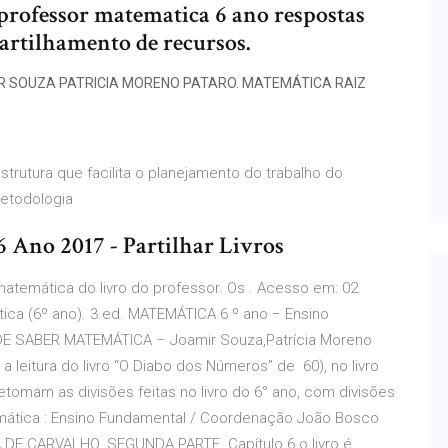
 professor matematica 6 ano respostas
rtilhamento de recursos.
R SOUZA PATRICIA MORENO PATARO. MATEMÁTICA RAIZ
rutura que facilita o planejamento do trabalho do
metodologia
6 Ano 2017 - Partilhar Livros
matemática do livro do professor. Os
. Acesso em: 02
ica (6º ano). 3.ed. MATEMÁTICA 6 º ano − Ensino
 DE SABER MATEMÁTICA – Joamir Souza,Patrícia Moreno
 leitura do livro “O Diabo dos Números” de 60), no livro
etomam as divisões feitas no livro do 6° ano, com divisões
emática : Ensino Fundamental / Coordenação João Bosco
DE CARVALHO. SEGUNDA PARTE. Capítulo 6 o livro é