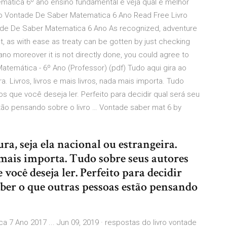
mática 6º ano ensino fundamental e veja qual é melhor
o Vontade De Saber Matematica 6 Ano Read Free Livro
de De Saber Matematica 6 Ano As recognized, adventure
, as with ease as treaty can be gotten by just checking
no moreover it is not directly done, you could agree to
atemática - 6º Ano (Professor) (pdf) Tudo aqui gira ao
ra. Livros, livros e mais livros, nada mais importa. Tudo
os que você deseja ler. Perfeito para decidir qual será seu
tão pensando sobre o livro … Vontade saber mat 6 by
ra, seja ela nacional ou estrangeira.
a mais importa. Tudo sobre seus autores
 você deseja ler. Perfeito para decidir
aber o que outras pessoas estão pensando
7 Ano 2017 ... Jun 09, 2019 · respostas do livro vontade