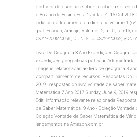
portador de escolhas sobre: o saber a ser estu
o 8o ano do Ensino Esta “ vontade”. 16 Out 201
indícios de tratamento da direta no volume 1 (6
.pdf. Educon, Aracaju, Volume 12, n. 01, p.6-1
0372P20052006IL, QUINTETO. 0372P20052, VONT
Livro De Geografia 8 Ano Expedições Geograficas 
expedições geograficas pdf aqui. Administrador
imagens relacionadas ao livro de geografia 8 
compartilhamento de recursos. Respostas Do Liv
2019 · respostas do livro vontade de saber mat
Matematica 7 Ano 2017 Sunday, June 9, 2019 res
Edit. Informação relevante relacionada Respost
de Saber Matemática. 9 Ano - Coleção Vontade d
Coleção Vontade de Saber Matemática de Vários 
lançamentos na Amazon.com.br