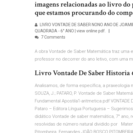
imagens relacionadas ao livro do
que estamos procurando do compa
LIVRO VONTADE DE SABER NONO ANO DE JOAMI
QUADRADA - 6° ANO | view online pdf.
7 Comments
A obra Vontade de Saber Matemática traz uma est
professor no decorrer do ano letivo, com uma 
Livro Vontade De Saber Historia 
Analisamos, de forma específica, a praxeologia 
SOUZA, J.; PATARO, P. Vontade de Saber Matemát
Fundamental Apostila1-aritmetica.pdf VONTADE
Pataro – Editora Língua Portuguesa – Sugerimos a
didático Vontade de saber matemática, 7° ano, r
resolvidas de número natural dividido por Mat
Pitombeira. Fernandes JOÃO BOSCO PITOMBEIRA 