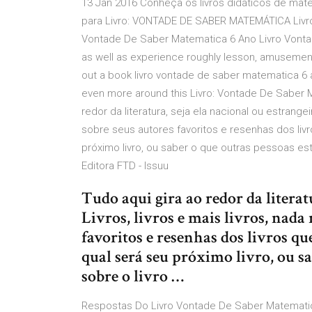
13 Jan 2016 Conheça os livros didáticos de mate
para Livro: VONTADE DE SABER MATEMÁTICA Livr
Vontade De Saber Matematica 6 Ano Livro Vonta
as well as experience roughly lesson, amusement
out a book livro vontade de saber matematica 6 a
even more around this Livro: Vontade De Saber M
redor da literatura, seja ela nacional ou estrangei
sobre seus autores favoritos e resenhas dos livr
próximo livro, ou saber o que outras pessoas es
Editora FTD - Issuu
Tudo aqui gira ao redor da literatu
Livros, livros e mais livros, nad
favoritos e resenhas dos livros que
qual será seu próximo livro, ou s
sobre o livro …
Respostas Do Livro Vontade De Saber Matematica 