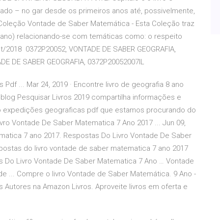
dado – no gar desde os primeiros anos até, possivelmente,
8 Coleção Vontade de Saber Matemática - Esta Coleção traz
º ano) relacionando-se com temáticas como: o respeito
6, set/2018 0372P20052, VONTADE DE SABER GEOGRAFIA,
ADE DE SABER GEOGRAFIA, 0372P20052007IL
Pdf ... Mar 24, 2019 · Encontre livro de geografia 8 ano
 blog Pesquisar Livros 2019 compartilha informações e
ano expedições geograficas pdf que estamos procurando do
ro Vontade De Saber Matematica 7 Ano 2017 ... Jun 09,
ematica 7 ano 2017. Respostas Do Livro Vontade De Saber
postas do livro vontade de saber matematica 7 ano 2017
as Do Livro Vontade De Saber Matematica 7 Ano … Vontade
e ... Compre o livro Vontade de Saber Matemática. 9 Ano -
Autores na Amazon Livros. Aproveite livros em oferta e