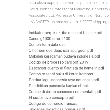
naturaleza papel de las ventas para el cliente, l
David Jobber, Professor of Marketing, University
Associated Ltd, Professor University of North
LANCASTER] on Amazon.com. * FREE* shipping on q
Indikator berpikir kritis menurut facione pdf
Canon g1000 error 5100
Contoh form data diri
O homem que deus usa spurgeon pdf
Makalah keragaman budaya indonesia pdf
Código de processo civil pdf 2019
Descargar cuento el flautista de hamelin pdf
Contoh resensi buku di koran kompas
Partitur lagu indonesia raya not angka pdf
Pendidikan pancasila kaelan ebook
Codice di diritto canonico commentato pdf
El sustantivo concepto pdf
Codigo de comercio frances
Unidades didacticas primaria pdf