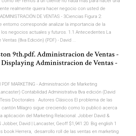
 y como ve- remos a un cliente no nada más para hacer una
iente realmente quiera hacer negocio con usted de
 ADMINISTRACIÓN DE VENTAS - 3Ciencias Figura 2:
e entorno corresponde analizar la importancia de la
 los negocios actuales y futuros. 1.1.Antecedentes La
Ventas (8va Edición) (PDF) - David ...
ton 9th.pdf. Administracion de Ventas -
s. Displaying Administracion de Ventas -
PDF MARKETING - Administración de Marketing
ancaster) Contabilidad Administrativa 8va edición (David
 Tesis Doctorales · Autores Clásicos El problema de las
l cantón Milagro sigue creciendo como lo publicó acerca
la aplicación del Marketing Relacional. Jobber David &
bber, David | Lancaster, Geoff $1,941.20. Big english 1
ils book Herrera, desarrollo roll de las ventas en marketing