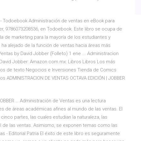
r - Todoebook Administración de ventas en eBook para
ber, 9786073208536, en Todoebook. Este libro se ocupa de
a de marketing para la mayoría de los estudiantes y
e ha alejado de la función de ventas hacia áreas más
Ventas by David Jobber (Folleto) 1 ene ... Administracion
: David Jobber: Amazon.com.mx: Libros Libros Los más
Libros de texto Negocios e Inversiones Tienda de Comics
anjeros ADMINISTRACION DE VENTAS OCTAVA EDICIÓN | JOBBER
BBER … Administración de Ventas es una lectura
les de áreas académicas afines al mundo de las ventas. El
cinco partes, las cuales estudian la naturaleza, las
trol de las ventas. Asimismo, se exponen temas como las
s - Editorial Patria El éxito de este libro es seguramente