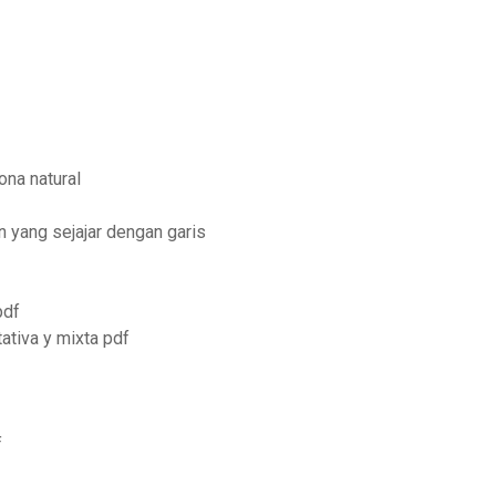
ona natural
 yang sejajar dengan garis
pdf
tativa y mixta pdf
f