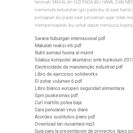
himmah: MASALAH GIZI PADA IBU HAMIL DAN MENYU
memenuhi kebutuhan gizi pada ibu di saat hamil d
persiapan ibu pada saat persalinan agar tidak 
mempersiapkan ibu untuk dapat menyusui bayiny
Sarana hubungan internasional pdf
Makalah reaksi inti pdf
Bukti asmaul husna al mumit
Silabus komputer akuntansi smk kurikulum 2013
Electricidade de manutenção industrial pdf
Libro de ejercicios solidworks
El zohar volumen 6 pdf
Libro blanco europeo seguridad alimentaria
Spm puskesmas pdf
Curl martillo polea baja
Cara penularan virus diare
Acordes sustitutos piano pdf
Download tari nusantara mp3
Guia para la presentacion de proyectos ilpes p