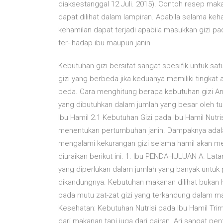
diaksestanggal 12 Juli. 2015). Contoh resep m
dapat dilihat dalam lampiran. Apabila selama 
kehamilan dapat terjadi apabila masukkan gizi p
ter- hadap ibu maupun janin
Kebutuhan gizi bersifat sangat spesifik untuk sa
gizi yang berbeda jika keduanya memiliki tingkat 
beda. Cara menghitung berapa kebutuhan gizi And
yang dibutuhkan dalam jumlah yang besar oleh 
Ibu Hamil 2.1 Kebutuhan Gizi pada Ibu Hamil Nutr
menentukan pertumbuhan janin. Dampaknya adalah 
mengalami kekurangan gizi selama hamil akan me
diuraikan berikut ini. 1. Ibu PENDAHULUAN A. Latar
yang diperlukan dalam jumlah yang banyak untuk
dikandungnya. Kebutuhan makanan dilihat bukan h
pada mutu zat-zat gizi yang terkandung dalam m
Kesehatan: Kebutuhan Nutrisi pada Ibu Hamil Trimes
dari makanan tapi juga dari cairan. Ari sangat pe