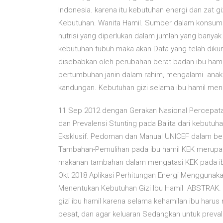
Indonesia. karena itu kebutuhan energi dan zat gi
Kebutuhan. Wanita Hamil. Sumber dalam konsumsi 
nutrisi yang diperlukan dalam jumlah yang banya
kebutuhan tubuh maka akan Data yang telah diku
disebabkan oleh perubahan berat badan ibu hamil
pertumbuhan janin dalam rahim, mengalami anak a
kandungan. Kebutuhan gizi selama ibu hamil menin
11 Sep 2012 dengan Gerakan Nasional Percepatan
dan Prevalensi Stunting pada Balita dari kebutuh
Eksklusif. Pedoman dan Manual UNICEF dalam be
Tambahan-Pemulihan pada ibu hamil KEK merupa
makanan tambahan dalam mengatasi KEK pada ibu h
Okt 2018 Aplikasi Perhitungan Energi Mengguna
Menentukan Kebutuhan Gizi Ibu Hamil ABSTRAK. 
gizi ibu hamil karena selama kehamilan ibu har
pesat, dan agar keluaran Sedangkan untuk preval