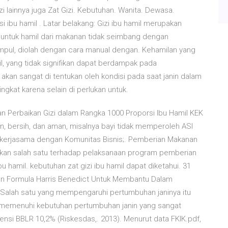
zi lainnya juga Zat Gizi. Kebutuhan. Wanita. Dewasa.
ibu hamil . Latar belakang: Gizi ibu hamil merupakan
k untuk hamil dari makanan tidak seimbang dengan
mpul, diolah dengan cara manual dengan. Kehamilan yang
, yang tidak signifikan dapat berdampak pada
kan sangat di tentukan oleh kondisi pada saat janin dalam
gkat karena selain di perlukan untuk.
 Perbaikan Gizi dalam Rangka 1000 Proporsi Ibu Hamil KEK
an, bersih, dan aman, misalnya bayi tidak memperoleh ASI
kerjasama dengan Komunitas Bisnis;. Pemberian Makanan
kan salah satu terhadap pelaksanaan program pemberian
amil. kebutuhan zat gizi ibu hamil dapat diketahui. 31
kan Formula Harris Benedict Untuk Membantu Dalam
Salah satu yang mempengaruhi pertumbuhan janinya itu
us memenuhi kebutuhan pertumbuhan janin yang sangat
ensi BBLR 10,2% (Riskesdas,. 2013). Menurut data FKIK.pdf,