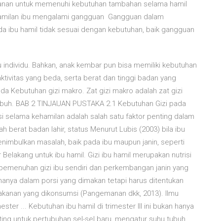
akanan untuk memenuhi kebutuhan tambahan selama hamil
kehamilan ibu mengalami gangguan Gangguan dalam
ada ibu hamil tidak sesuai dengan kebutuhan, baik gangguan
tu individu. Bahkan, anak kembar pun bisa memiliki kebutuhan
aktivitas yang beda, serta berat dan tinggi badan yang
a Kebutuhan gizi makro. Zat gizi makro adalah zat gizi
tubuh. BAB 2 TINJAUAN PUSTAKA 2.1 Kebutuhan Gizi pada
isi selama kehamilan adalah salah satu faktor penting dalam
berat badan lahir, status Menurut Lubis (2003) bila ibu
nimbulkan masalah, baik pada ibu maupun janin, seperti
 Belakang untuk ibu hamil. Gizi ibu hamil merupakan nutrisi
 pemenuhan gizi ibu sendiri dan perkembangan janin yang
anya dalam porsi yang dimakan tetapi harus ditentukan
akanan yang dikonsumsi (Pangemanan dkk, 2013). Ilmu
ter ... Kebutuhan ibu hamil di trimester III ini bukan hanya
nting untuk pertubuhan sel-sel baru, mengatur suhu tubuh,