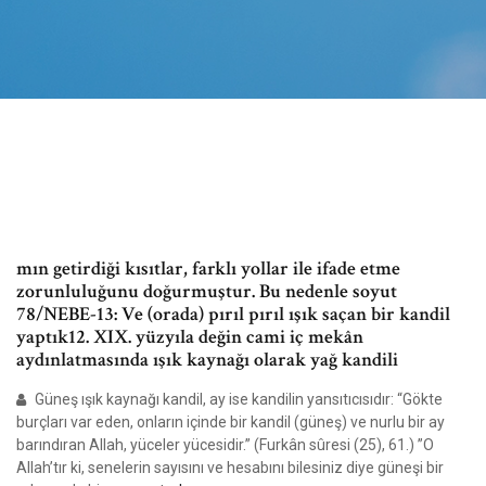
mın getirdiği kısıtlar, farklı yollar ile ifade etme
zorunluluğunu doğurmuştur. Bu nedenle soyut
78/NEBE-13: Ve (orada) pırıl pırıl ışık saçan bir kandil
yaptık12. XIX. yüzyıla değin cami iç mekân
aydınlatmasında ışık kaynağı olarak yağ kandili
Güneş ışık kaynağı kandil, ay ise kandilin yansıtıcısıdır: “Gökte
burçları var eden, onların içinde bir kandil (güneş) ve nurlu bir ay
barındıran Allah, yüceler yücesidir.” (Furkân sûresi (25), 61.) ”O
Allah’tır ki, senelerin sayısını ve hesabını bilesiniz diye güneşi bir