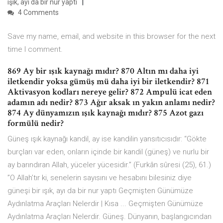
ışık, ayı da bir nur yaptı
4 Comments
Save my name, email, and website in this browser for the next
time I comment.
869 Ay bir ışık kaynağı mıdır? 870 Altın mı daha iyi
iletkendir yoksa gümüş mü daha iyi bir iletkendir? 871
Aktivasyon kodları nereye gelir? 872 Ampulü icat eden
adamın adı nedir? 873 Ağır aksak ın yakın anlamı nedir?
874 Ay dünyamızın ışık kaynağı mıdır? 875 Azot gazı
formülü nedir?
Güneş ışık kaynağı kandil, ay ise kandilin yansıtıcısıdır: “Gökte
burçları var eden, onların içinde bir kandil (güneş) ve nurlu bir
ay barındıran Allah, yüceler yücesidir.” (Furkân sûresi (25), 61.)
”O Allah’tır ki, senelerin sayısını ve hesabını bilesiniz diye
güneşi bir ışık, ayı da bir nur yaptı Geçmişten Günümüze
Aydınlatma Araçları Nelerdir | Kısa ... Geçmişten Günümüze
Aydınlatma Araçları Nelerdir. Güneş. Dünyanın, başlangıcından