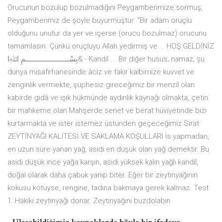
Orucunun bozulup bozulmadığını Peygamberimize sormuş,
Peygamberimiz de şöyle buyurmuştur: “Bir adam oruçlu
olduğunu unutur da yer ve içerse (orucu bozulmaz) orucunu
tamamlasın. Çünkü oruçluyu Allah yedirmiş ve … HOŞ GELDİNİZ
بِسْــــــــــــــــــــــمِ اﷲِا& - Kandil ... Bir diğer husus; namaz, şu
dünya misafirhanesinde âciz ve fakir kalbimize kuvvet ve
zenginlik vermekte, şüphesiz gireceğimiz bir menzil olan
kabirde gıdâ ve ışık hükmünde aydınlık kaynağı olmakta, çetin
bir mahkeme olan Mahşerde senet ve berat hüviyetinde bizi
kurtarmakta ve ister istemez üstünden geçeceğimiz Sırat
ZEYTİNYAĞI KALİTESİ VE SAKLAMA KOŞULLARI İs yapmadan,
en uzun süre yanan yağ, asidi en düşük olan yağ demektir. Bu
asidi düşük ince yağa karşın, asidi yüksek kalın yağlı kandil,
doğal olarak daha çabuk yanıp biter. Eğer bir zeytinyağının
kokusu kötüyse, rengine, tadına bakmaya gerek kalmaz. Test
1: Hakiki zeytinyağı donar. Zeytinyağını buzdolabın