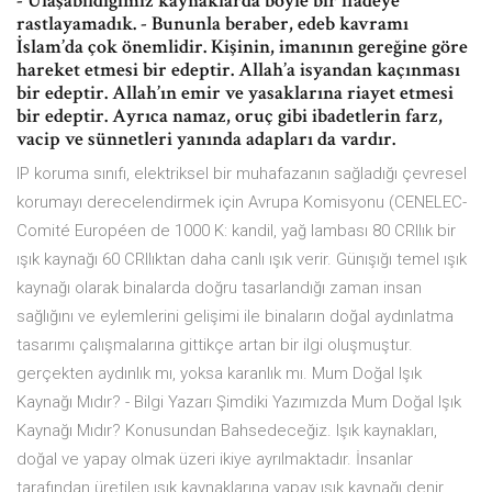
- Ulaşabildiğimiz kaynaklarda böyle bir ifadeye
rastlayamadık. - Bununla beraber, edeb kavramı
İslam’da çok önemlidir. Kişinin, imanının gereğine göre
hareket etmesi bir edeptir. Allah’a isyandan kaçınması
bir edeptir. Allah’ın emir ve yasaklarına riayet etmesi
bir edeptir. Ayrıca namaz, oruç gibi ibadetlerin farz,
vacip ve sünnetleri yanında adapları da vardır.
IP koruma sınıfı, elektriksel bir muhafazanın sağladığı çevresel
korumayı derecelendirmek için Avrupa Komisyonu (CENELEC-
Comité Européen de 1000 K: kandil, yağ lambası 80 CRIlık bir
ışık kaynağı 60 CRIlıktan daha canlı ışık verir. Günışığı temel ışık
kaynağı olarak binalarda doğru tasarlandığı zaman insan
sağlığını ve eylemlerini gelişimi ile binaların doğal aydınlatma
tasarımı çalışmalarına gittikçe artan bir ilgi oluşmuştur.
gerçekten aydınlık mı, yoksa karanlık mı. Mum Doğal Işık
Kaynağı Mıdır? - Bilgi Yazarı Şimdiki Yazımızda Mum Doğal Işık
Kaynağı Mıdır? Konusundan Bahsedeceğiz. Işık kaynakları,
doğal ve yapay olmak üzeri ikiye ayrılmaktadır. İnsanlar
tarafından üretilen ışık kaynaklarına yapay ışık kaynağı denir.