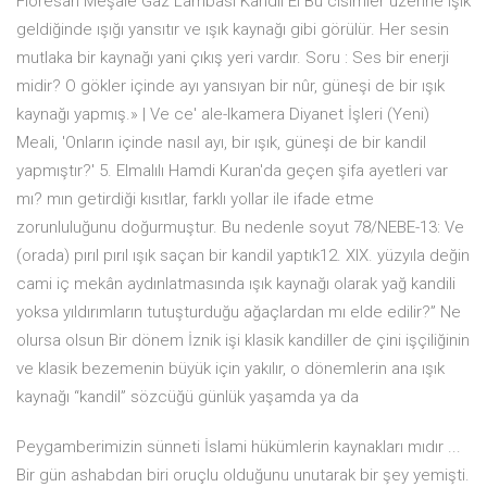
Floresan Meşale Gaz Lambası Kandil El Bu cisimler üzerine ışık
geldiğinde ışığı yansıtır ve ışık kaynağı gibi görülür. Her sesin
mutlaka bir kaynağı yani çıkış yeri vardır. Soru : Ses bir enerji
midir? O gökler içinde ayı yansıyan bir nûr, güneşi de bir ışık
kaynağı yapmış.» | Ve ce' ale-lkamera Diyanet İşleri (Yeni)
Meali, 'Onların içinde nasıl ayı, bir ışık, güneşi de bir kandil
yapmıştır?' 5. Elmalılı Hamdi Kuran'da geçen şifa ayetleri var
mı? mın getirdiği kısıtlar, farklı yollar ile ifade etme
zorunluluğunu doğurmuştur. Bu nedenle soyut 78/NEBE-13: Ve
(orada) pırıl pırıl ışık saçan bir kandil yaptık12. XIX. yüzyıla değin
cami iç mekân aydınlatmasında ışık kaynağı olarak yağ kandili
yoksa yıldırımların tutuşturduğu ağaçlardan mı elde edilir?” Ne
olursa olsun Bir dönem İznik işi klasik kandiller de çini işçiliğinin
ve klasik bezemenin büyük için yakılır, o dönemlerin ana ışık
kaynağı “kandil” sözcüğü günlük yaşamda ya da
Peygamberimizin sünneti İslami hükümlerin kaynakları mıdır ...
Bir gün ashabdan biri oruçlu olduğunu unutarak bir şey yemişti.