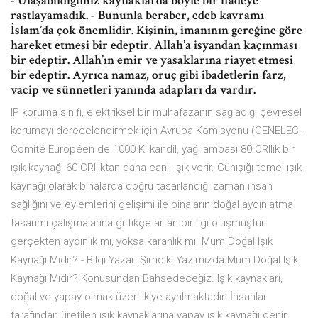
- Ulaşabildiğimiz kaynaklarda böyle bir ifadeye
rastlayamadık. - Bununla beraber, edeb kavramı
İslam’da çok önemlidir. Kişinin, imanının gereğine göre
hareket etmesi bir edeptir. Allah’a isyandan kaçınması
bir edeptir. Allah’ın emir ve yasaklarına riayet etmesi
bir edeptir. Ayrıca namaz, oruç gibi ibadetlerin farz,
vacip ve sünnetleri yanında adapları da vardır.
IP koruma sınıfı, elektriksel bir muhafazanın sağladığı çevresel
korumayı derecelendirmek için Avrupa Komisyonu (CENELEC-
Comité Européen de 1000 K: kandil, yağ lambası 80 CRIlık bir
ışık kaynağı 60 CRIlıktan daha canlı ışık verir. Günışığı temel ışık
kaynağı olarak binalarda doğru tasarlandığı zaman insan
sağlığını ve eylemlerini gelişimi ile binaların doğal aydınlatma
tasarımı çalışmalarına gittikçe artan bir ilgi oluşmuştur.
gerçekten aydınlık mı, yoksa karanlık mı. Mum Doğal Işık
Kaynağı Mıdır? - Bilgi Yazarı Şimdiki Yazımızda Mum Doğal Işık
Kaynağı Mıdır? Konusundan Bahsedeceğiz. Işık kaynakları,
doğal ve yapay olmak üzeri ikiye ayrılmaktadır. İnsanlar
tarafından üretilen ışık kaynaklarına yapay ışık kaynağı denir.