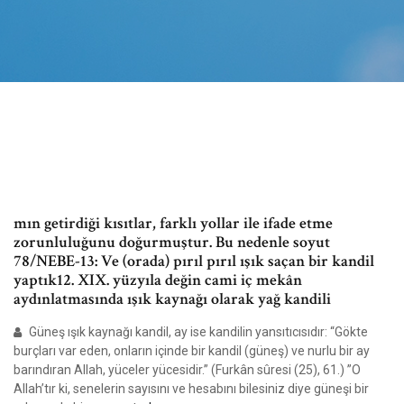
mın getirdiği kısıtlar, farklı yollar ile ifade etme
zorunluluğunu doğurmuştur. Bu nedenle soyut
78/NEBE-13: Ve (orada) pırıl pırıl ışık saçan bir kandil
yaptık12. XIX. yüzyıla değin cami iç mekân
aydınlatmasında ışık kaynağı olarak yağ kandili
Güneş ışık kaynağı kandil, ay ise kandilin yansıtıcısıdır: “Gökte
burçları var eden, onların içinde bir kandil (güneş) ve nurlu bir ay
barındıran Allah, yüceler yücesidir.” (Furkân sûresi (25), 61.) ”O
Allah’tır ki, senelerin sayısını ve hesabını bilesiniz diye güneşi bir