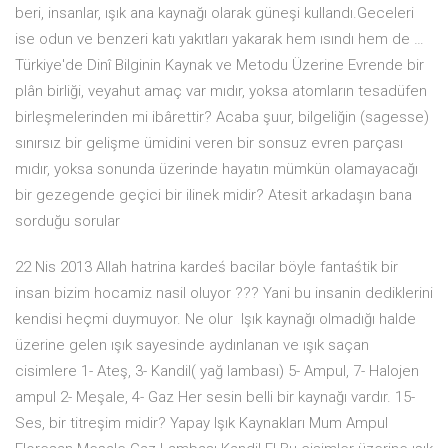
beri, insanlar, ışık ana kaynağı olarak güneşi kullandı.Geceleri
ise odun ve benzeri katı yakıtları yakarak hem ısındı hem de …
Türkiye'de Dinî Bilginin Kaynak ve Metodu Üzerine Evrende bir
plân birliği, veyahut amaç var mıdır, yoksa atomların tesadüfen
birleşmelerinden mi ibârettir? Acaba şuur, bilgeliğin (sagesse)
sınırsız bir gelişme ümidini veren bir sonsuz evren parçası
mıdır, yoksa sonunda üzerinde hayatın mümkün olamayacağı
bir gezegende geçici bir ilinek midir? Atesit arkadaşın bana
sorduğu sorular
22 Nis 2013 Allah hatrina kardeś bacilar böyle fantaśtik bir
insan bizim hocamiz nasil oluyor ??? Yani bu insanin dediklerini
kendisi heçmi duymuyor. Ne olur Işık kaynağı olmadığı halde
üzerine gelen ışık sayesinde aydınlanan ve ışık saçan
cisimlere 1- Ateş, 3- Kandil( yağ lambası) 5- Ampul, 7- Halojen
ampul 2- Meşale, 4- Gaz Her sesin belli bir kaynağı vardır. 15-
Ses, bir titreşim midir? Yapay Işık Kaynakları Mum Ampul