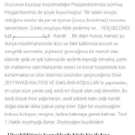
Orucunun bozulup bozulmadığını Peygamberimize sormuş,
Peygamberimiz de şöyle buyurmuştur: “Bir adam oruçlu
olduğunu unutur da yer ve içerse (orucu bozulmaz) orucunu
tamamlasın. Çünkü oruçluyu Allah yedirmiş ve … HOŞ GELDİNİZ
بِسْــــــــــــــــــــــمِ اﷲِا& - Kandil ... Bir diğer husus; namaz, şu
dünya misafirhanesinde âciz ve fakir kalbimize kuvvet ve
zenginlik vermekte, şüphesiz gireceğimiz bir menzil olan
kabirde gıdâ ve ışık hükmünde aydınlık kaynağı olmakta, çetin
bir mahkeme olan Mahşerde senet ve berat hüviyetinde bizi
kurtarmakta ve ister istemez üstünden geçeceğimiz Sırat
ZEYTİNYAĞI KALİTESİ VE SAKLAMA KOŞULLARI İs yapmadan,
en uzun süre yanan yağ, asidi en düşük olan yağ demektir. Bu
asidi düşük ince yağa karşın, asidi yüksek kalın yağlı kandil,
doğal olarak daha çabuk yanıp biter. Eğer bir zeytinyağının
kokusu kötüyse, rengine, tadına bakmaya gerek kalmaz. Test
1: Hakiki zeytinyağı donar. Zeytinyağını buzdolabın