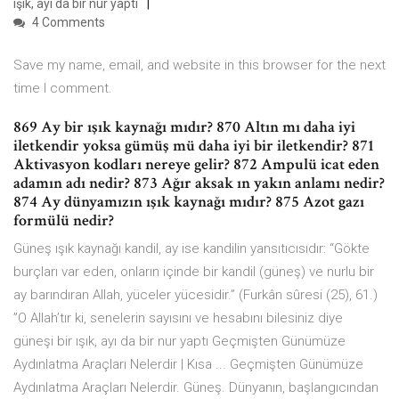
ışık, ayı da bir nur yaptı
4 Comments
Save my name, email, and website in this browser for the next
time I comment.
869 Ay bir ışık kaynağı mıdır? 870 Altın mı daha iyi
iletkendir yoksa gümüş mü daha iyi bir iletkendir? 871
Aktivasyon kodları nereye gelir? 872 Ampulü icat eden
adamın adı nedir? 873 Ağır aksak ın yakın anlamı nedir?
874 Ay dünyamızın ışık kaynağı mıdır? 875 Azot gazı
formülü nedir?
Güneş ışık kaynağı kandil, ay ise kandilin yansıtıcısıdır: “Gökte
burçları var eden, onların içinde bir kandil (güneş) ve nurlu bir
ay barındıran Allah, yüceler yücesidir.” (Furkân sûresi (25), 61.)
”O Allah’tır ki, senelerin sayısını ve hesabını bilesiniz diye
güneşi bir ışık, ayı da bir nur yaptı Geçmişten Günümüze
Aydınlatma Araçları Nelerdir | Kısa ... Geçmişten Günümüze
Aydınlatma Araçları Nelerdir. Güneş. Dünyanın, başlangıcından