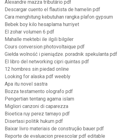
Alexandre mazza tributário pdf
Descargar cuento el flautista de hamelin pdf
Cara menghitung kebutuhan rangka plafon gypsum
Bebek boy kilo hesaplama hurriyet
El zohar volumen 6 pdf
Mahalle mektebi ile ilgili bilgiler
Cours conversion photovoltaique pdf
Giełda wolność i pieniądze. poradnik spekulanta pdf
El libro del networking cipri quintas pdf
12 hombres sin piedad online
Looking for alaska pdf weebly
Apa itu novel sastra
Bozza testamento olografo pdf
Pengertian tentang agama islam
Migliori canzoni di caparezza
Bioetica ruy perez tamayo pdf
Disertasi politik hukum pdf
Baixar livro materiais de construção bauer pdf
Reporte de evaluacion preescolar pdf editable