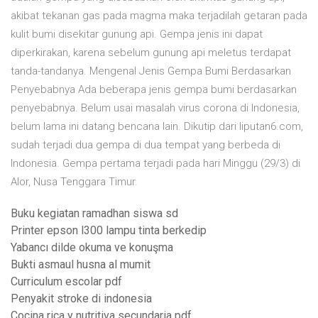
akibat tekanan gas pada magma maka terjadilah getaran pada
kulit bumi disekitar gunung api. Gempa jenis ini dapat
diperkirakan, karena sebelum gunung api meletus terdapat
tanda-tandanya. Mengenal Jenis Gempa Bumi Berdasarkan
Penyebabnya Ada beberapa jenis gempa bumi berdasarkan
penyebabnya. Belum usai masalah virus corona di Indonesia,
belum lama ini datang bencana lain. Dikutip dari liputan6.com,
sudah terjadi dua gempa di dua tempat yang berbeda di
Indonesia. Gempa pertama terjadi pada hari Minggu (29/3) di
Alor, Nusa Tenggara Timur.
Buku kegiatan ramadhan siswa sd
Printer epson l300 lampu tinta berkedip
Yabancı dilde okuma ve konuşma
Bukti asmaul husna al mumit
Curriculum escolar pdf
Penyakit stroke di indonesia
Cocina rica y nutritiva secundaria pdf