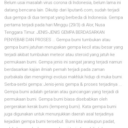
Belum usai masalah virus corona di Indonesia, belum lama ini
datang bencana lain. Dikutip dari liputan6.com, sudah terjadi
dua gempa di dua tempat yang berbeda di Indonesia. Gempa
pertama terjadi pada hari Minggu (29/3) di Alor, Nusa
Tenggara Timur. JENIS-JENIS GEMPA BERDASARKAN
PENYEBAB DAN PROSES … Gempa bumi tumbukan atau
gempa bumi jatuhan merupakan gempa kecil atau besar yang
terjadi akibat tumbukan meteor atau steroid yang jatuh ke
permukaan bumi. Gempa jenis ini sangat jarang terjadi namun
berdasarkan kajian ilmiah pernah terjadi pada zaman
purbakala dan mengiringi evolusi makhluk hidup di muka bumi.
Serba-serbi gempa: Jenis-jenis gempa & proses terjadinya ...
Gempa bumi adalah getaran atau guncangan yang terjadi di
permukaan bumi. Gempa bumi biasa disebabkan oleh
pergerakan kerak bumi (lempeng bumi). Kata gempa bumi
juga digunakan untuk menunjukkan daerah asal terjadinya
kejadian gempa bumi tersebut. Bumi kita walaupun padat,