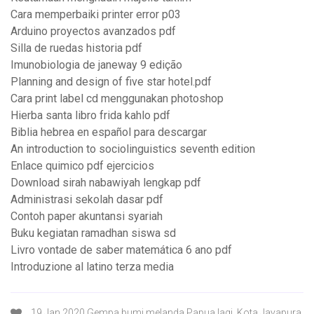
Cara memperbaiki printer error p03
Arduino proyectos avanzados pdf
Silla de ruedas historia pdf
Imunobiologia de janeway 9 edição
Planning and design of five star hotel.pdf
Cara print label cd menggunakan photoshop
Hierba santa libro frida kahlo pdf
Biblia hebrea en español para descargar
An introduction to sociolinguistics seventh edition
Enlace quimico pdf ejercicios
Download sirah nabawiyah lengkap pdf
Administrasi sekolah dasar pdf
Contoh paper akuntansi syariah
Buku kegiatan ramadhan siswa sd
Livro vontade de saber matemática 6 ano pdf
Introduzione al latino terza media
19 Jan 2020 Gempa bumi melanda Papua lagi. Kota Jayapura,