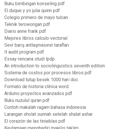
Buku bimbingan konseling pdf
El duque y yo julia quinn pdf
Colegio primero de mayo tulcan
Teknik terowongan pdf
Diario anne frank pdf
Mejores libros calculo vectorial
Sevr barış antlaşmasının tarafları
It audit program pdf
Essay rencana studi lpdp
An introduction to sociolinguistics seventh edition
Sistema de costos por procesos libros pdf
Download tutup besek 1000 hari doc
Formato de historia clínica word
Arduino proyectos avanzados pdf
Buku nuzulul quran pdf
Contoh makalah ragam bahasa indonesia
Larangan sholat sunnah setelah shalat ashar
El corazón de las tinieblas pdf
Keutamaan menghadiri majelis taklim