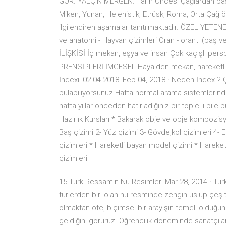
GÖR. YALÇIN MERGEN. Tarih Öncesi Çağlardan başla
Miken, Yunan, Helenistik, Etrüsk, Roma, Orta Çağ 
ilgilendiren aşamalar tanıtılmaktadır. ÖZEL YETE
ve anatomi - Hayvan çizimleri Oran - orantı (baş 
İLİŞKİSİ İç mekan, eşya ve insan Çok kaçışlı pe
PRENSİPLERİ İMGESEL Hayalden mekan, hareketli fig
İndexi [02.04.2018] Feb 04, 2018 · Neden İndex ?
bulabiliyorsunuz.Hatta normal arama sistemlerinde
hatta yıllar önceden hatırladığınız bir topic' i bil
Hazırlık Kursları * Bakarak obje ve obje kompozisy
Baş çizimi 2- Yüz çizimi 3- Gövde,kol çizimleri 4- E
çizimleri * Hareketli bayan model çizimi * Hareket
çizimleri
15 Türk Ressamın Nü Resimleri Mar 28, 2014 · Türk
türlerden biri olan nü resminde zengin üslup çeşitli
olmaktan öte, biçimsel bir arayışın temeli olduğun
geldiğini görürüz. Öğrencilik döneminde sanatçıla