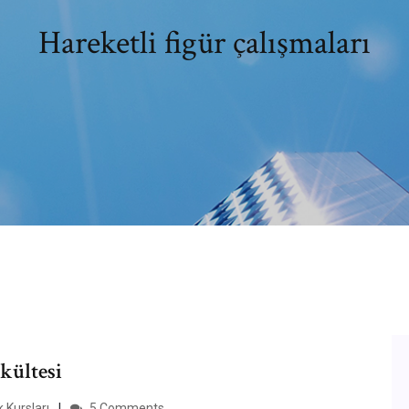
Hareketli figür çalışmaları
akültesi
 Kursları
5 Comments