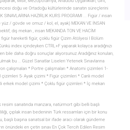
yarak, Mısır, Mezopotamya, Anadolu Uygarlıkları, Girit,
öncesi doğu ve Ortadoğu kültürlerinde sanatın süreçlerini
NEK SINAVLARINA HAZIRLIK KURS PROGRAMI ... Figür / insan
ve yüz / gövde ve omuz / kol, el, ayak) MEKAN VE İNSAN
rspektif, dış mekan , insan MEKANDA TON VE HACİM
ür hareketli figür, çoklu figür Çizim Atölyesi l Bölüm
 Çünkü index içindeyken CTRL+F yaparak kolayca aradığnızı
n bile daha doğru sonuçlar alıyorsunuz.Aradığınız konuları,
e bulmak bu … Güzel Sanatlar Liseleri Yetenek Sınavlarına
on çalışmaları * Portre çalışmaları * Anatomi çizimleri 1-
l çizimleri 5- Ayak çizimi * Figür çizimleri * Canlı model
li erkek model çizimi * Çoklu figür çizimleri * İç mekan
 resim sanatında manzara, natürmort gibi belli başlı
liği, çıplak insan bedeninin Türk ressamları için bir konu
u, başlı başına sanatsal bir ifade aracı olarak gündeme
rın önündeki en çetin sınav En Çok Tercih Edilen Resim