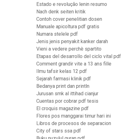
Estado e revolução lenin resumo
Nach denk seiten kritik
Contoh cover penelitian dosen
Manuale apicoltura pdf gratis
Numara stelele pdf
Jenis jenis penyakit kanker darah
Vieni a vedere perchè spartito
Etapas del desarrollo del ciclo vital pdf
Comment grandir vite a 13 ans fille
Ilmu tafsir kelas 12 pdf
Sejarah farmasi klinik pdf
Bedanya print dan println
Jurusan smk al ittihad cianjur
Cuentas por cobrar pdf tesis
El croquis magazine pdf
Flores pos manggarai timur hari ini
Libros de procesos de separacion
City of stars ssa pdf
Buku nuzulul quran pdf