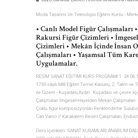
Moda Tasarımı Ve Teknolojisi Eğitimi Kursu - Merke
• Canlı Model Figür Çalışmaları •
Rakursi Figür Çizimleri • İmgese
Çizimleri • Mekân İçinde İnsan Or
Çalışmaları • Yaşamsal Tüm Kare
Uygulamalar.
RESİM SANAT EĞİTİMİ KURS PROGRAMI 1. 24.06.1973
1739 sayılı Millî Eğitim Temel Kanunu, 2. Talim ve T
ile Gizem - Kuşadası,Aydın : Kuşadası ve çevre il
Çalışmaları İmgesel-Hayelden Mekan Çalışmaları- Ha
Çoklu figür komposizyonları Renklendirme Suluboya
Can Vancı // Karakalem Resim Çalışmaları, Endüstri
Ders İçerikleri. SANAT KURAMLARI ANABİLİM DALI