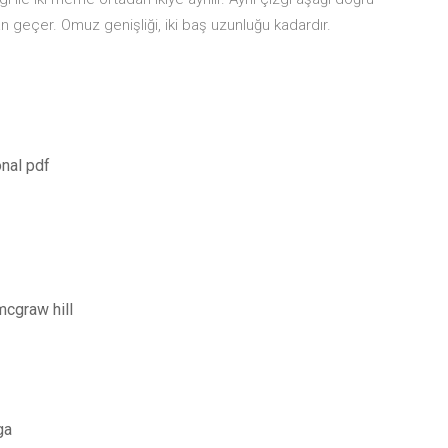
n geçer. Omuz genişliği, iki baş uzunluğu kadardır.
onal pdf
mcgraw hill
ga