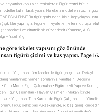
an ve hayvanları konu alan resimlerdir. Figür resmi bütün
deller kullanılarak yapılır. Hareketli modellerin çizimi güç
 VE ESİNLENME Bu figür grubundan ikisini kopyalayan usta
klikler yapmıştır. Figürlerin kıyafetleri, ellerin duruşu, etüt
ır hareketli ve dinamik bir düzendedir (Krausse, A. C.
i – Yazılı Bilgi
e göre iskelet yapısını göz önünde
san figürü çizimi ve kas yapısı. Page 16.
izimleri Yaşamsal tüm karelerde figür çalışmaları Detaylı
 danışmanlarımız hemen sorularınızı yanıtlasın. Değişim
. • Canlı Model Figür Çalışmaları • Figürde Alt Yapı ve Kumaş
lden Figür Çalışmaları • Hayvan Çizimleri • Mekân İçinde
ışmaları • Yaşamsal Tüm Karelerde Figür Çalışmalarına Yönelik
orumu Figür, sekiz baş yüksekliğinde, iki baş genişliğindedir
ile iki meme ortadan ikiye ayrılır. Aynı çizgi aşağı doğru