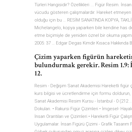
Türleri Hangisidir? Özellikleri ... Figür Resim. İns
vücudu gösteren çalışmalardır. Hareket etmeyen mo
olduğu için bu … RESİM SANATINDA KOPYA, TAKLİT
Michelangelo, kopya yaparken bile kendine has değişi
etme biçimiyle de yeniden öznel bir okuma yapmışt
2005: 37 … Edgar Degas Kimdir Kısaca Hakkında Bilg
Çizim yaparken figürün hareketin
bulundurmak gerekir. Resim 1.9: İn
12.
Resim - Değişim Sanat Akademisi Hareketli figür ç
kurs bilgisi ve ücretlendirme için formu doldurun,
Sanat Akademisi Resim Kursu - İstanbul - 0 (212 ..
Dokuları. • Rakursi Figür Çizimleri • İmgesel- Haya
İnsan Orantıları ve Çizimleri • Hareketli Figür Çal
Uygulamalar. İnsan Figürü Çizimi - Grafik Tasarım F
Göbek çukurundan omuz arasına çizilen dikey çizgi 