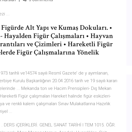
zi ...
 Figürde Alt Yapı ve Kumaş Dokuları. •
l- Hayalden Figür Çalışmaları • Hayvan
antıları ve Çizimleri • Hareketli Figür
lerde Figür Çalışmalarına Yönelik
 tarihli ve14574 sayılı Resmî Gazete’ de y ayımlanan,
erbiye Kurulu Başkanlığının 20.04.2016 tarih ve 19 sayılı kararı
çelerinde ... Mekanda ton ve Hacim Prensipleri- Dış Mekan
reketli Figür çalışmaları Hareket halinde figür eskizleri-
 ve renkli kalem çalışmaları Sınav Mulakatlarına Hazırlık
yel ...
 . DERS iÇERİKLERİ. GENEL SANAT TARİHİ I TEM 1015. ÖĞR.