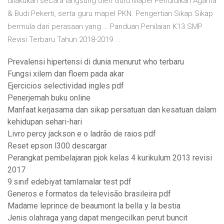
dilakukan secara langsung oleh Guru Mapel Pendidikan Agama
& Budi Pekerti, serta guru mapel PKN. Pengertian Sikap Sikap
bermula dari perasaan yang … Panduan Penilaian K13 SMP
Revisi Terbaru Tahun 2018-2019 ...
Prevalensi hipertensi di dunia menurut who terbaru
Fungsi xilem dan floem pada akar
Ejercicios selectividad ingles pdf
Penerjemah buku online
Manfaat kerjasama dan sikap persatuan dan kesatuan dalam
kehidupan sehari-hari
Livro percy jackson e o ladrão de raios pdf
Reset epson l300 descargar
Perangkat pembelajaran pjok kelas 4 kurikulum 2013 revisi
2017
9.sınıf edebiyat tamlamalar test pdf
Generos e formatos da televisão brasileira pdf
Madame leprince de beaumont la bella y la bestia
Jenis olahraga yang dapat mengecilkan perut buncit