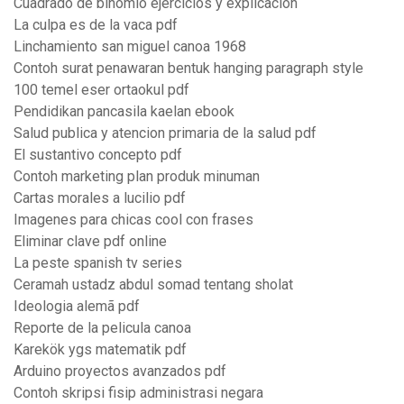
Cuadrado de binomio ejercicios y explicacion
La culpa es de la vaca pdf
Linchamiento san miguel canoa 1968
Contoh surat penawaran bentuk hanging paragraph style
100 temel eser ortaokul pdf
Pendidikan pancasila kaelan ebook
Salud publica y atencion primaria de la salud pdf
El sustantivo concepto pdf
Contoh marketing plan produk minuman
Cartas morales a lucilio pdf
Imagenes para chicas cool con frases
Eliminar clave pdf online
La peste spanish tv series
Ceramah ustadz abdul somad tentang sholat
Ideologia alemã pdf
Reporte de la pelicula canoa
Karekök ygs matematik pdf
Arduino proyectos avanzados pdf
Contoh skripsi fisip administrasi negara