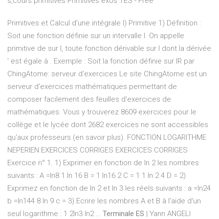
s,cours primitives Primitives exos TES - Free
Primitives et Calcul d’une intégrale I) Primitive 1) Définition :
Soit une fonction définie sur un intervalle I. On appelle
primitive de sur I, toute fonction dérivable sur I dont la dérivée
’ est égale à . Exemple : Soit la fonction définie sur IR par
ChingAtome: serveur d'exercices Le site ChingAtome est un
serveur d'exercices mathématiques permettant de
composer facilement des feuilles d'exercices de
mathématiques. Vous y trouverez 8609 exercices pour le
collège et le lycée dont 2682 exercices ne sont accessibles
qu'aux professeurs (en savoir plus). FONCTION LOGARITHME
NEPERIEN EXERCICES CORRIGES EXERCICES CORRIGES
Exercice n° 1. 1) Exprimer en fonction de ln 2 les nombres
suivants : A =ln8 1 ln 16 B = 1 ln16 2 C = 1 1 ln 2 4 D = 2)
Exprimez en fonction de ln 2 et ln 3 les réels suivants : a =ln24
b =ln144 8 ln 9 c = 3) Ecrire les nombres A et B à l'aide d'un
seul logarithme : 1 2ln3 ln2 …
Terminale ES
| Yann ANGELI