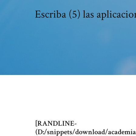
Escriba (5) las aplicaci
[RANDLINE-
(D:/snippets/download/academia