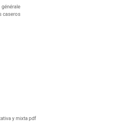
 générale
s caseros
tativa y mixta pdf