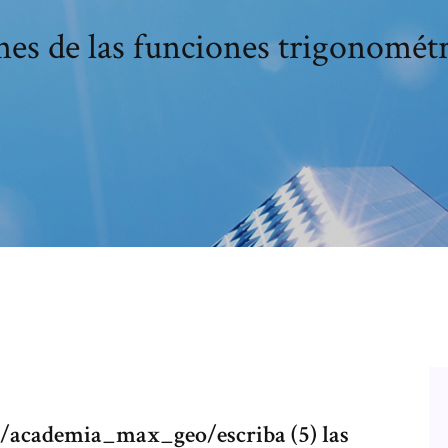
ones de las funciones trigonométr
/academia_max_geo/escriba (5) las