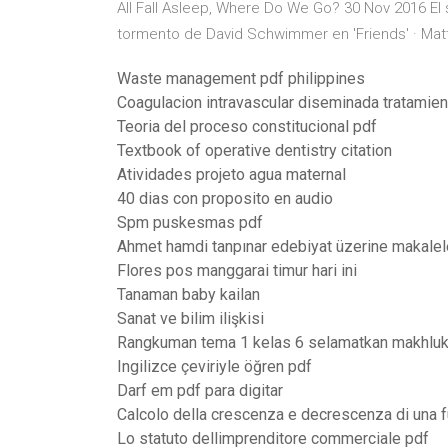
All Fall Asleep, Where Do We Go? 30 Nov 2016 El 
tormento de David Schwimmer en 'Friends' · Mat
Waste management pdf philippines
Coagulacion intravascular diseminada tratamien
Teoria del proceso constitucional pdf
Textbook of operative dentistry citation
Atividades projeto agua maternal
40 dias con proposito en audio
Spm puskesmas pdf
Ahmet hamdi tanpınar edebiyat üzerine makalel
Flores pos manggarai timur hari ini
Tanaman baby kailan
Sanat ve bilim ilişkisi
Rangkuman tema 1 kelas 6 selamatkan makhluk
Ingilizce çeviriyle öğren pdf
Darf em pdf para digitar
Calcolo della crescenza e decrescenza di una 
Lo statuto dellimprenditore commerciale pdf