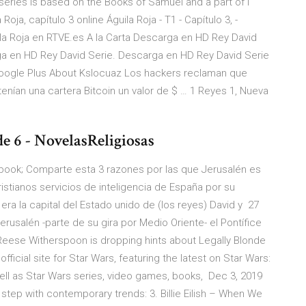
eries is based on the Books of Samuel and a part of I
Roja, capítulo 3 online Águila Roja - T1 - Capítulo 3, -
la Roja en RTVE.es A la Carta Descarga en HD Rey David
a en HD Rey David Serie. Descarga en HD Rey David Serie
oogle Plus About Kslocuaz Los hackers reclaman que
 tenían una cartera Bitcoin un valor de $ … 1 Reyes 1, Nueva
de 6 - NovelasReligiosas
book; Comparte esta 3 razones por las que Jerusalén es
stianos servicios de inteligencia de España por su
, era la capital del Estado unido de (los reyes) David y 27
erusalén -parte de su gira por Medio Oriente- el Pontífice
Reese Witherspoon is dropping hints about Legally Blonde
cial site for Star Wars, featuring the latest on Star Wars:
ell as Star Wars series, video games, books, Dec 3, 2019
f step with contemporary trends: 3. Billie Eilish – When We