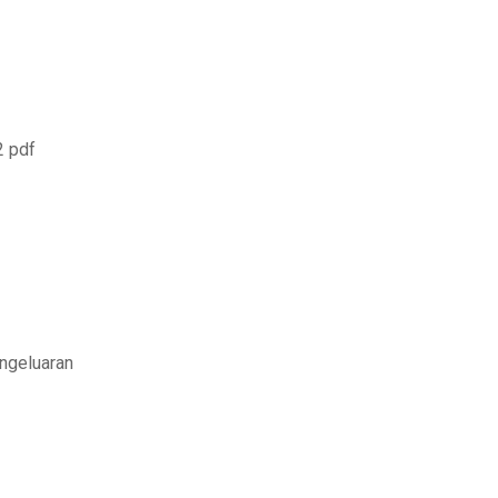
2 pdf
ngeluaran