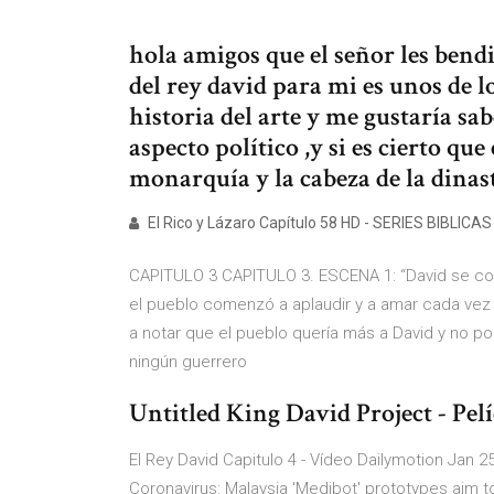
hola amigos que el señor les bend
del rey david para mi es unos de l
historia del arte y me gustaría sab
aspecto político ,y si es cierto que
monarquía y la cabeza de la dina
El Rico y Lázaro Capítulo 58 HD - SERIES BIBLICAS
CAPITULO 3 CAPITULO 3. ESCENA 1: “David se conv
el pueblo comenzó a aplaudir y a amar cada vez
a notar que el pueblo quería más a David y no po
ningún guerrero
Untitled King David Project - Pel
El Rey David Capitulo 4 - Vídeo Dailymotion Jan 25
Coronavirus: Malaysia 'Medibot' prototypes aim to