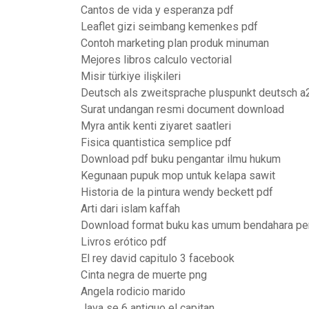
Cantos de vida y esperanza pdf
Leaflet gizi seimbang kemenkes pdf
Contoh marketing plan produk minuman
Mejores libros calculo vectorial
Misir türkiye ilişkileri
Deutsch als zweitsprache pluspunkt deutsch a
Surat undangan resmi document download
Myra antik kenti ziyaret saatleri
Fisica quantistica semplice pdf
Download pdf buku pengantar ilmu hukum
Kegunaan pupuk mop untuk kelapa sawit
Historia de la pintura wendy beckett pdf
Arti dari islam kaffah
Download format buku kas umum bendahara pe
Livros erótico pdf
El rey david capitulo 3 facebook
Cinta negra de muerte png
Angela rodicio marido
Java se 6 antiguo el capitan