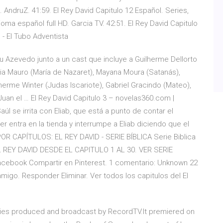
. AndruZ. 41:59. El Rey David Capitulo 12 Español. Series,
dioma español full HD. Garcia TV. 42:51. El Rey David Capitulo
e - El Tubo Adventista
u Azevedo junto a un cast que incluye a Guilherme Dellorto
udia Mauro (María de Nazaret), Mayana Moura (Satanás),
lherme Winter (Judas Iscariote), Gabriel Gracindo (Mateo),
uan el … El Rey David Capitulo 3 – novelas360.com |
aúl se irrita con Eliab, que está a punto de contar el
 entra en la tienda y interrumpe a Eliab diciendo que el
POR CAPÍTULOS: EL REY DAVID - SERIE BÍBLICA Serie Biblica
 EL REY DAVID DESDE EL CAPITULO 1 AL 30. VER SERIE
acebook Compartir en Pinterest. 1 comentario: Unknown 22
migo. Responder Eliminar. Ver todos los capitulos del El
iseries produced and broadcast by RecordTV.It premiered on