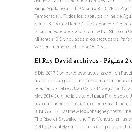
January 12, 2012 and ended on May 3, 2012. The s
Kings Águila Roja - T1 - Capítulo 3 - RTVE.es Águila 
Temporada 1. Todos los capítulos online de Águi
Serie - Kslocuaz Home / Uncategories / Descarg
Share on Facebook Share on Twitter Share on G
Militantes ISIS vinculados a los ataques de París
Versión Internacional - Español (NVI ...
El Rey David archivos - Página 2 
6 Dic 2017 Comparte esta actualización en Face
una ciudad sagrada para judíos, musulmanes y cri
relación con el rey Juan Carlos I " Según la Biblia
May 2014 Durante la visita del papa Francisco a J
tuvo una discusión académica con su anfitrión, 
3. NEWS. 17 · Matthew McConaughey hosts The offi
The Rise of Skywalker and The Mandalorian, as w
Del Rey's stately sixth album is completely out o