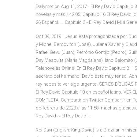
Dailymotion Aug 11, 2017 · El Rey David Capitulo 3
novelas y mas !! 42:05. Capitulo 16 El Rey David i
26 Español. … Capitulo 3 - El Rey David | Mini Seri
Oct 09, 2019 · Jesús está protagonizada por Dud
y Michel Bercovitch (José), Juliana Xavier y Cla
Rafael Gevu (Juan), Petrônio Gontijo (Pedro), Gui
Day Mesquita (María Magdalena), Iano Salomão (J
Telenovelas Online! En El Rey David Capitulo 3 – S
secreto del hermano. David está muy tenso. Abner
rey necesita ver algo urgente. SERIES BÍBLICAS 
El Rey David Capítulo 10 en español latino. VER
COMPLETA. Compartir en Twitter Compartir en F
de febrero de 2020 a las 11:58. muchas gracias a
Rey David ~ El Rey David ...
Rei Davi (English: King David) is a Brazilian min