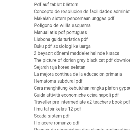
Pdf auf tablet blättern
Concepto de resolucion de facilidades administ
Makalah sistem pencernaan unggas pdf
Poligono de willis esquema
Manual atls pdf portugues
Lisbona guida turistica pdf
Buku pdf sosiologi keluarga
2 beyazıt dönemi maddeler halinde kısaca
The picture of dorian gray black cat pdf downlo
Sejarah raja korea selatan
La mejora continua de la educacion primaria
Hematoma subdural pdf
Cara menghitung kebutuhan rangka plafon gyp
Guida attività economiche cciaa napoli pdf
Traveller pre intermediate a2 teachers book pd
Ilmu tafsir kelas 12 pdf
Scada sistem pdf
Il piacere romanzo pdf
Pouvoir de négociation des clients restauration