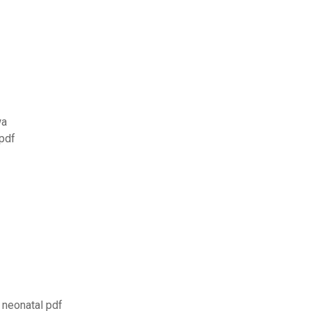
wa
pdf
 neonatal pdf