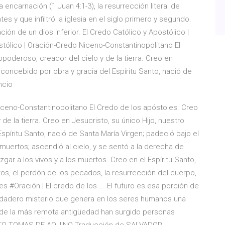
 encarnación (1 Juan 4:1-3), la resurrección literal de
s y que infiltró la iglesia en el siglo primero y segundo.
ción de un dios inferior. El Credo Católico y Apostólico |
stólico | Oración-Credo Niceno-Constantinopolitano El
oderoso, creador del cielo y de la tierra. Creo en
 concebido por obra y gracia del Espíritu Santo, nació de
ncio
Niceno-Constantinopolitano El Credo de los apóstoles. Creo
e la tierra. Creo en Jesucristo, su único Hijo, nuestro
spíritu Santo, nació de Santa María Virgen; padeció bajo el
ertos; ascendió al cielo, y se sentó a la derecha de
ar a los vivos y a los muertos. Creo en el Espíritu Santo,
ntos, el perdón de los pecados, la resurrección del cuerpo,
s #Oración | El credo de los ... El futuro es esa porción de
erdadero misterio que genera en los seres humanos una
de la más remota antigüedad han surgido personas