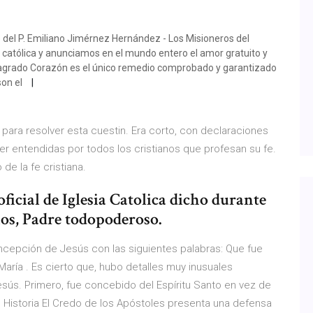
io del P. Emiliano Jimérnez Hernández - Los Misioneros del
atólica y anunciamos en el mundo entero el amor gratuito y
agrado Corazón es el único remedio comprobado y garantizado
son el
para resolver esta cuestin. Era corto, con declaraciones
er entendidas por todos los cristianos que profesan su fe.
de la fe cristiana.
oficial de Iglesia Catolica dicho durante
ios, Padre todopoderoso.
ncepción de Jesús con las siguientes palabras: Que fue
María . Es cierto que, hubo detalles muy inusuales
sús. Primero, fue concebido del Espíritu Santo en vez de
 Historia El Credo de los Apóstoles presenta una defensa