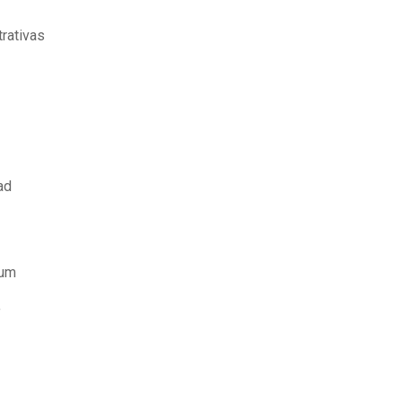
rativas
ad
sum
f