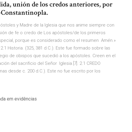
ida, unión de los credos anteriores, por
a-Constantinopla.
Apóstoles y Madre de la Iglesia que nos anime siempre con
esión de fe o credo de Los apóstoles/de los primeros
a especial, porque es considerado como el resumen Amén.»
 Historia. (325, 381 d.C.). Este fue formado sobre las
legio de obispos que sucedió a los apóstoles. Creen en el
ación del sacrificio del Señor Iglesia.[7]. 2.1 CREDO
mas desde c. 200 d.C.). Este no fue escrito por los
ada em evidências