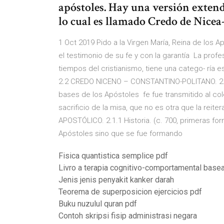
apóstoles. Hay una versión extend
lo cual es llamado Credo de Nice
1 Oct 2019 Pido a la Virgen María, Reina de los 
el testimonio de su fe y con la garantía La prof
tiempos del cristianismo, tiene una catego- rí
2.2 CREDO NICENO – CONSTANTINO-POLITANO. 2.2.1
bases de los Apóstoles fe fue transmitido al co
sacrificio de la misa, que no es otra que la reiter
APOSTÓLICO. 2.1.1 Historia. (c. 700, primeras for
Apóstoles sino que se fue formando
Fisica quantistica semplice pdf
Livro a terapia cognitivo-comportamental base
Jenis jenis penyakit kanker darah
Teorema de superposicion ejercicios pdf
Buku nuzulul quran pdf
Contoh skripsi fisip administrasi negara