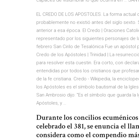
capaces de vislumbrar lo que ocurrirá en … S
EL CREDO DE LOS APOSTOLES. La forma actual 
probablemente no existió antes del siglo sexto. 
anterior a esa época. El Credo | Oraciones Catoli
representado por los siguientes personajes de la
febrero San Cirilo de Tesalónica Fue un apóstol 
Credo de los Apóstoles | Trinidad | La resurrecc
para resolver esta cuestin. Era corto, con decla
entendidas por todos los cristianos que profesan
de la fe cristiana. Credo - Wikipedia, la enciclo
los Apóstoles es el símbolo bautismal de la Igles
San Ambrosio dijo: "Es el símbolo que guarda la 
Apóstoles, y …
Durante los concilios ecuménicos 
celebrado el 381, se enuncia el ll
considera como el compendio más f