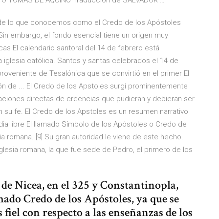
ANTO TOMAS DE AQUINO Traducción de SALVADOR …
de lo que conocemos como el Credo de los Apóstoles
Sin embargo, el fondo esencial tiene un origen muy
cas El calendario santoral del 14 de febrero está
 iglesia católica. Santos y santas celebrados el 14 de
proveniente de Tesalónica que se convirtió en el primer El
ión de ... El Credo de los Apstoles surgi prominentemente
raciones directas de creencias que pudieran y debieran ser
 su fe. El Credo de los Apstoles es un resumen narrativo
pedia libre El llamado Símbolo de los Apóstoles o Credo de
ia romana. [9] Su gran autoridad le viene de este hecho.
Iglesia romana, la que fue sede de Pedro, el primero de los
de Nicea, en el 325 y Constantinopla,
amado Credo de los Apóstoles, ya que se
iel con respecto a las enseñanzas de los