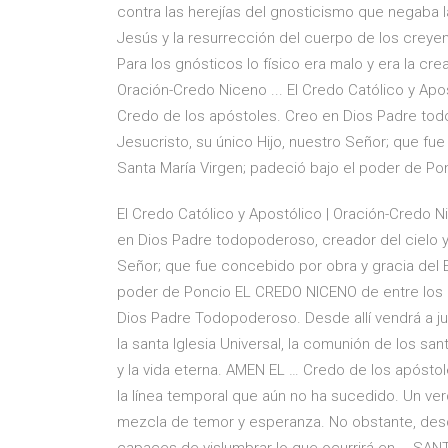
contra las herejías del gnosticismo que negaba la
Jesús y la resurrección del cuerpo de los creyente
Para los gnósticos lo físico era malo y era la crea
Oración-Credo Niceno ... El Credo Católico y Apo
Credo de los apóstoles. Creo en Dios Padre todop
Jesucristo, su único Hijo, nuestro Señor; que fue
Santa María Virgen; padeció bajo el poder de Po
El Credo Católico y Apostólico | Oración-Credo 
en Dios Padre todopoderoso, creador del cielo y d
Señor; que fue concebido por obra y gracia del E
poder de Poncio EL CREDO NICENO de entre los mu
Dios Padre Todopoderoso. Desde allí vendrá a juzg
la santa Iglesia Universal, la comunión de los sa
y la vida eterna. AMEN EL … Credo de los apóstole
la línea temporal que aún no ha sucedido. Un v
mezcla de temor y esperanza. No obstante, des