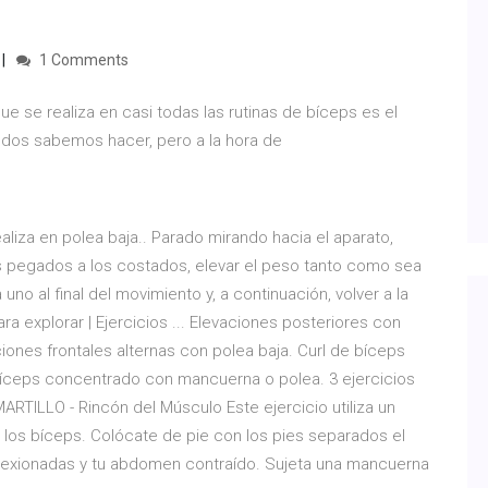
1 Comments
ue se realiza en casi todas las rutinas de bíceps es el
 todos sabemos hacer, pero a la hora de
ealiza en polea baja.. Parado mirando hacia el aparato,
 pegados a los costados, elevar el peso tanto como sea
no al final del movimiento y, a continuación, volver a la
ra explorar | Ejercicios ... Elevaciones posteriores con
ciones frontales alternas con polea baja. Curl de bíceps
 bíceps concentrado con mancuerna o polea. 3 ejercicios
ARTILLO - Rincón del Músculo Este ejercicio utiliza un
ar los bíceps. Colócate de pie con los pies separados el
flexionadas y tu abdomen contraído. Sujeta una mancuerna