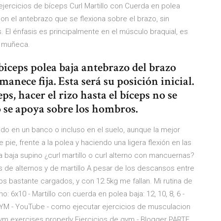
a ejercicios de bíceps Curl Martillo con Cuerda en polea
on el antebrazo que se flexiona sobre el brazo, sin
El énfasis es principalmente en el músculo braquial, es
a muñeca.
 biceps polea baja antebrazo del brazo
anece fija. Esta será su posición inicial.
s, hacer el rizo hasta el bíceps no se
 se apoya sobre los hombros.
o en un banco o incluso en el suelo, aunque la mejor
pie, frente a la polea y haciendo una ligera flexión en las
a baja supino ¿curl martillo o curl alterno con mancuernas?
és de alternos y de martillo A pesar de los descansos entre
eps bastante cargados, y con 12.5kg me fallan. Mi rutina de
: 6x10 - Martillo con cuerda en polea baja: 12, 10, 8, 6 -
 GYM - YouTube - como ejecutar ejercicios de musculacion
ym exercises properly Ejercicios de gym - Blogger PARTE