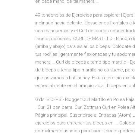
en cada mano, de tal manera …
49 tendencias de Ejercicios para explorar | Ejerc
inclinado hacia delante. Elevaciones frontales alt
con mancuernas y el Curl de bíceps concentrado
tríceps colosales. CURL DE MARTILLO - Rincón del
(arriba y abajo) para aislar los bíceps. Colócat
tus rodillas ligeramente flexionadas y tu abdom
manera … Curl de bíceps alterno tipo martillo - Ej
de bíceps alterno tipo martillo no os suene, pe
que os vamos a hablar hoy. Es un ejercicio excel
especialmente en el braquioradial. biceps en pol
GYM: BICEPS - Blogger Curl Martillo en Polea Baj
. Curl 21 con barra. Curl Zottman Curl en Polea Alt
Página principal. Suscribirse a: Entradas (Atom) 
ejercicios para entrenar tus bíceps en ... Coloca
normalmente usamos para hacer tríceps podemos 