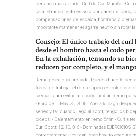
pero aún más aislado. Curl de Curl Martillo - Guí
baja. El movimiento es solo por parte del codo, c
compensaciones de espalda, hombros o piernas. 
importante mantener el agarre neutro sin rotar l
Consejo: El único trabajo del curl
desde el hombro hasta el codo perm
En la exhalación, tensando su bícep
reducen por completo, y el mango
Remo polea baja pronado. Puedes hacerlo sentad
forma de trabajar el remo supino es colocarse de 
piernas, para evitar la tensión lumbar. Remo pole
- Foro de ... May 25, 2006 · Ahora lo hago despu
series y tal, cuando llego al scott, tengo los bic
biceps: - Calentamiento en remo 5min - Curl alterno
Curl Scott: 12, 10, 8, 6 - Dominadas EJERCICIOS
correctamente - you can learn how to execute g