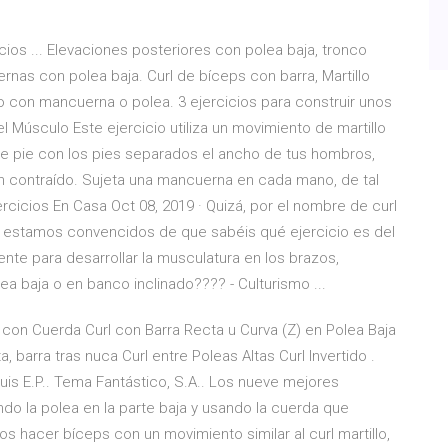
icios ... Elevaciones posteriores con polea baja, tronco
ernas con polea baja. Curl de bíceps con barra, Martillo
 con mancuerna o polea. 3 ejercicios para construir unos
 Músculo Este ejercicio utiliza un movimiento de martillo
e de pie con los pies separados el ancho de tus hombros,
en contraído. Sujeta una mancuerna en cada mano, de tal
ercicios En Casa Oct 08, 2019 · Quizá, por el nombre de curl
ro estamos convencidos de que sabéis qué ejercicio es del
ente para desarrollar la musculatura en los brazos,
ea baja o en banco inclinado???? - Culturismo ...
a con Cuerda Curl con Barra Recta u Curva (Z) en Polea Baja
a, barra tras nuca Curl entre Poleas Altas Curl Invertido .
Luis E.P.. Tema Fantástico, S.A.. Los nueve mejores
ndo la polea en la parte baja y usando la cuerda que
hacer bíceps con un movimiento similar al curl martillo,