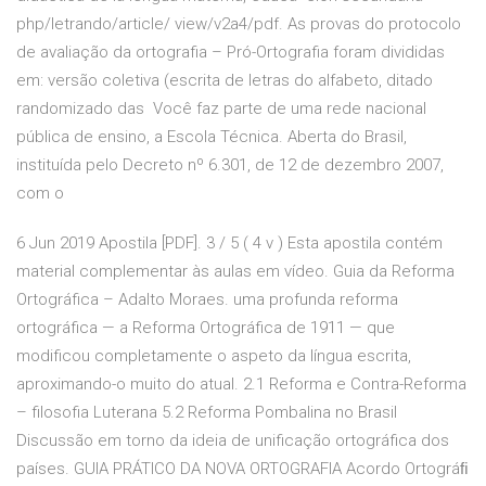
php/letrando/article/ view/v2a4/pdf. As provas do protocolo
de avaliação da ortografia – Pró-Ortografia foram divididas
em: versão coletiva (escrita de letras do alfabeto, ditado
randomizado das Você faz parte de uma rede nacional
pública de ensino, a Escola Técnica. Aberta do Brasil,
instituída pelo Decreto nº 6.301, de 12 de dezembro 2007,
com o
6 Jun 2019 Apostila [PDF]. 3 / 5 ( 4 v ) Esta apostila contém
material complementar às aulas em vídeo. Guia da Reforma
Ortográfica – Adalto Moraes. uma profunda reforma
ortográfica — a Reforma Ortográfica de 1911 — que
modificou completamente o aspeto da língua escrita,
aproximando-o muito do atual. 2.1 Reforma e Contra-Reforma
– filosofia Luterana 5.2 Reforma Pombalina no Brasil
Discussão em torno da ideia de unificação ortográfica dos
países. GUIA PRÁTICO DA NOVA ORTOGRAFIA Acordo Ortográﬁ