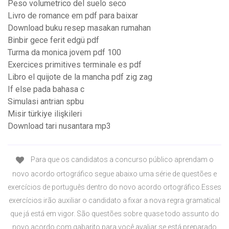
Peso volumetrico del suelo seco
Livro de romance em pdf para baixar
Download buku resep masakan rumahan
Binbir gece ferit edgü pdf
Turma da monica jovem pdf 100
Exercices primitives terminale es pdf
Libro el quijote de la mancha pdf zig zag
If else pada bahasa c
Simulasi antrian spbu
Misir türkiye ilişkileri
Download tari nusantara mp3
Para que os candidatos a concurso público aprendam o
novo acordo ortográfico segue abaixo uma série de questões e
exercícios de português dentro do novo acordo ortográfico.Esses
exercícios irão auxiliar o candidato a fixar a nova regra gramatical
que já está em vigor. São questões sobre quase todo assunto do
novo acordo com gabarito para você avaliar se está preparado