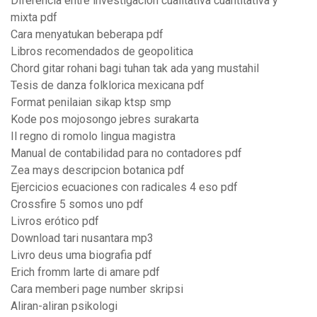
Diferencia entre investigacion cualitativa cuantitativa y
mixta pdf
Cara menyatukan beberapa pdf
Libros recomendados de geopolitica
Chord gitar rohani bagi tuhan tak ada yang mustahil
Tesis de danza folklorica mexicana pdf
Format penilaian sikap ktsp smp
Kode pos mojosongo jebres surakarta
Il regno di romolo lingua magistra
Manual de contabilidad para no contadores pdf
Zea mays descripcion botanica pdf
Ejercicios ecuaciones con radicales 4 eso pdf
Crossfire 5 somos uno pdf
Livros erótico pdf
Download tari nusantara mp3
Livro deus uma biografia pdf
Erich fromm larte di amare pdf
Cara memberi page number skripsi
Aliran-aliran psikologi