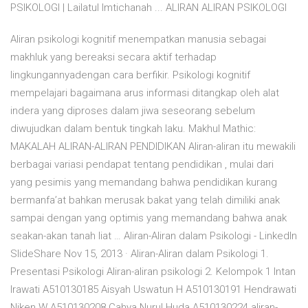
PSIKOLOGI | Lailatul Imtichanah ... ALIRAN ALIRAN PSIKOLOGI
Aliran psikologi kognitif menempatkan manusia sebagai
makhluk yang bereaksi secara aktif terhadap
lingkungannyadengan cara berfikir. Psikologi kognitif
mempelajari bagaimana arus informasi ditangkap oleh alat
indera yang diproses dalam jiwa seseorang sebelum
diwujudkan dalam bentuk tingkah laku. Makhul Mathic:
MAKALAH ALIRAN-ALIRAN PENDIDIKAN Aliran-aliran itu mewakili
berbagai variasi pendapat tentang pendidikan , mulai dari
yang pesimis yang memandang bahwa pendidikan kurang
bermanfa’at bahkan merusak bakat yang telah dimiliki anak
sampai dengan yang optimis yang memandang bahwa anak
seakan-akan tanah liat … Aliran-Aliran dalam Psikologi - LinkedIn
SlideShare Nov 15, 2013 · Aliran-Aliran dalam Psikologi 1.
Presentasi Psikologi Aliran-aliran psikologi 2. Kelompok 1 Intan
Irawati A510130185 Aisyah Uswatun H A510130191 Hendrawati
Niken W A510130208 Cahya Nurul Huda A510130224 aliran-