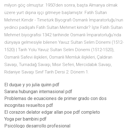
milyon göç olmuştur. 1950'den sonra, başta Almanya olmak
üzere yurt dışına işçi gitmeye başlamıştır. Fatih Sultan
Mehmet Kimdir - Timetürk Biyografi Osmanlı İmparatorluğu'nun
yedinci padişahı Fatih Sultan Mehmet kimdir? İşte Fatih Sultan
Mehmet biyografisi 1342 tarihinde Osmanlı İmparatorluğu'nda
dünyaya gelmesiyle bilenen Yavuz Sultan Selim Dönemi (1512-
1520) | Tarih Yolu Yavuz Sultan Selim Dönemi (1512-1520),
Osmanlı Safevi ilişkileri, Osmanlı Memluk ilişkileri, Çaldıran
Savaşı, Turnadağ Savaşı, Mısır Seferi, Mercidabık Savaşı,
Ridaniye Savaşı Sınıf Tarih Dersi 2. Dönem 1.
El duque y yo julia quinn pdf
Sarana hubungan internasional pdf
Problemas de ecuaciones de primer grado con dos
incognitas resueltos pdf
El corazon delator edgar allan poe pdf completo
Yoga per bambini pdf
Psicólogo desarrollo profesional