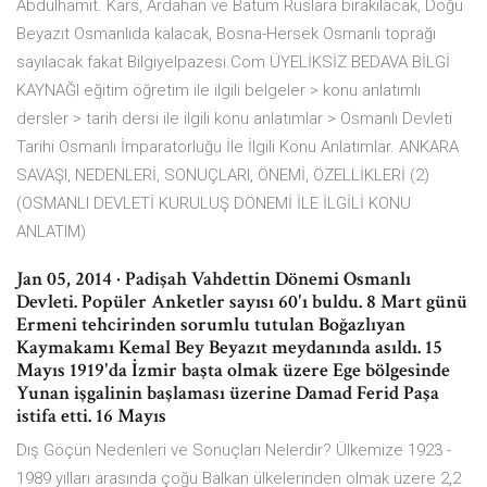
Abdülhamit. Kars, Ardahan ve Batum Ruslara bırakılacak, Doğu
Beyazıt Osmanlıda kalacak, Bosna-Hersek Osmanlı toprağı
sayılacak fakat Bilgiyelpazesi.Com ÜYELİKSİZ BEDAVA BİLGİ
KAYNAĞI eğitim öğretim ile ilgili belgeler > konu anlatımlı
dersler > tarih dersi ile ilgili konu anlatımlar > Osmanlı Devleti
Tarihi Osmanlı İmparatorluğu İle İlgili Konu Anlatımlar. ANKARA
SAVAŞI, NEDENLERİ, SONUÇLARI, ÖNEMİ, ÖZELLİKLERİ (2)
(OSMANLI DEVLETİ KURULUŞ DÖNEMİ İLE İLGİLİ KONU
ANLATIM)
Jan 05, 2014 · Padişah Vahdettin Dönemi Osmanlı
Devleti. Popüler Anketler sayısı 60'ı buldu. 8 Mart günü
Ermeni tehcirinden sorumlu tutulan Boğazlıyan
Kaymakamı Kemal Bey Beyazıt meydanında asıldı. 15
Mayıs 1919'da İzmir başta olmak üzere Ege bölgesinde
Yunan işgalinin başlaması üzerine Damad Ferid Paşa
istifa etti. 16 Mayıs
Dış Göçün Nedenleri ve Sonuçları Nelerdir? Ülkemize 1923 -
1989 yılları arasında çoğu Balkan ülkelerinden olmak üzere 2,2