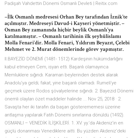
Padişah Vahdettin Dönemi Osmanlı Devleti | Reitix.com
–İlk Osmanlı medresesi Orhan Bey tarafından İznik’te
açılmıştır. Medreseyi Davud-i Kayseri yönetmiştir. –
Osman Bey zamanında hiçbir beylik Osmanlı’ya
katılmamıştır. – Osmanlı tarihinin ilk şeyhülislamı
Molla Fenari‘dir. Molla Fenari, Yıldırım Beyazıt, Çelebi
Mehmet ve 2. Murat dönemlerinde görev yapmıştır.
ll.BAYEZİD DÖNEMİ (1481- 1512) Kardeşinin hükümdarlığını
kabul etmeyen Cem, isyan etti. Başarılı olamayınca
Memluklere sığındı. Karaman beylerinden destek alarak
Anadolu’ya geldi; fakat, yine başarılı olamadı. Rumeli’ye
geçmek üzere Rodos şövalyelerine sığındı. 2. Bayezid Dönemi
önemli olayları özet maddeler halinde ... Nov 25, 2018 · 2.
Savaşta her iki tarafın da başarı gösterememesi üzerine
antlaşma yapılarak Fatih Dönemi sınırlarına dönüldü (1492).
OSMANLI – VENEDİK İLİŞKİLERİ. 1. XV. yy.’da Akdeniz’in en
güçlü donanması Venediklere aitti. Bu yüzden Akdeniz’deki