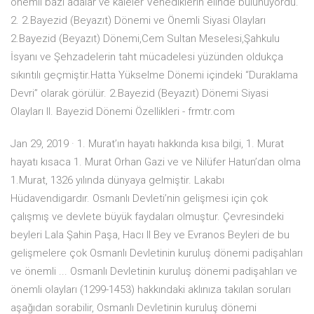
önemli bazı adalar ve kaleler Venediklerin elinde bulunuyordu.
2. 2.Bayezid (Beyazıt) Dönemi ve Önemli Siyasi Olayları
2.Bayezid (Beyazıt) Dönemi,Cem Sultan Meselesi,Şahkulu
İsyanı ve Şehzadelerin taht mücadelesi yüzünden oldukça
sıkıntılı geçmiştir.Hatta Yükselme Dönemi içindeki “Duraklama
Devri” olarak görülür. 2.Bayezid (Beyazıt) Dönemi Siyasi
Olayları II. Bayezid Dönemi Özellikleri - frmtr.com
Jan 29, 2019 · 1. Murat’ın hayatı hakkında kısa bilgi, 1. Murat
hayatı kısaca 1. Murat Orhan Gazi ve ve Nilüfer Hatun’dan olma
1.Murat, 1326 yılında dünyaya gelmiştir. Lakabı
Hüdavendigardır. Osmanlı Devleti’nin gelişmesi için çok
çalışmış ve devlete büyük faydaları olmuştur. Çevresindeki
beyleri Lala Şahin Paşa, Hacı Il Bey ve Evranos Beyleri de bu
gelişmelere çok Osmanlı Devletinin kuruluş dönemi padişahları
ve önemli ... Osmanlı Devletinin kuruluş dönemi padişahları ve
önemli olayları (1299-1453) hakkındaki aklınıza takılan soruları
aşağıdan sorabilir, Osmanlı Devletinin kuruluş dönemi