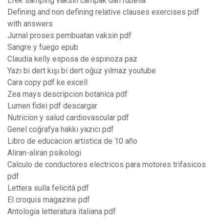
Efek samping vaksin campak dan rubella
Defining and non defining relative clauses exercises pdf
with answers
Jurnal proses pembuatan vaksin pdf
Sangre y fuego epub
Claudia kelly esposa de espinoza paz
Yazı bi dert kışı bi dert oğuz yılmaz youtube
Cara copy pdf ke excell
Zea mays descripcion botanica pdf
Lumen fidei pdf descargar
Nutricion y salud cardiovascular pdf
Genel coğrafya hakkı yazıcı pdf
Libro de educacion artistica de 10 año
Aliran-aliran psikologi
Calculo de conductores electricos para motores trifasicos
pdf
Lettera sulla felicità pdf
El croquis magazine pdf
Antologia letteratura italiana pdf